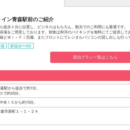
トイン青森駅前のご紹介
ら徒歩１分に位置し、ビジネスはもちろん、観光でのご利用にも最適です。
浴場をご用意しております。朝食は和洋のバイキングを無料にてご提供して
線とＷｉ－Ｆｉ完備、またフロントにてレンタルパソコンの貸し出しも行っ
車場
駅徒歩〜5分
宿泊プラン一覧はこちら
青森駅から徒歩で約1分。
スで約35分。
中央ＩＣから約15分。
森県青森市新町１－１－２４