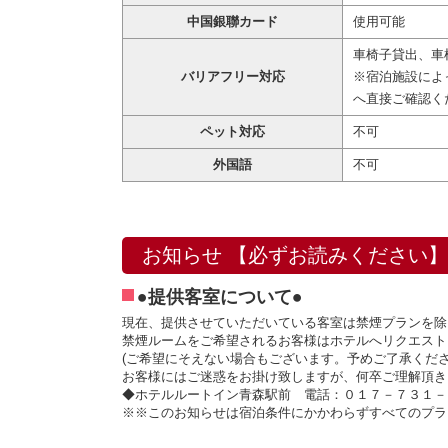
中国銀聯カード
使用可能
車椅子貸出、車
バリアフリー対応
※宿泊施設によ
へ直接ご確認く
ペット対応
不可
外国語
不可
お知らせ 【必ずお読みください】
●提供客室について●
現在、提供させていただいている客室は禁煙プランを除
禁煙ルームをご希望されるお客様はホテルへリクエスト
(ご希望にそえない場合もございます。予めご了承くださ
お客様にはご迷惑をお掛け致しますが、何卒ご理解頂き
◆ホテルルートイン青森駅前 電話：０１７－７３１－
※※このお知らせは宿泊条件にかかわらずすべてのプラ