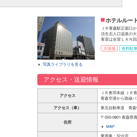
ホテルルー
ＪＲ青森駅正面口か
活生石人口温泉の大
客室は全室ＬＡＮ回
大浴場
有料駐
写真ライブラリを見る
アクセス・送迎情報
ＪＲ奥羽本線 ＪＲ
アクセス
青森空港から路線バ
アクセス（車）
東北自動車道 青森
〒030-0801 青
住所
MAP
乗用車：52台可