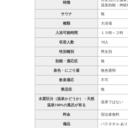
特徴
温泉効能：神経
サウナ
無
種類
大浴場
入浴可能時間
１５時～２時 
収容人数
10人
性別種別
男女別
効能・適応症
無
泉色・にごり湯
無色透明
飲泉適応
不可
禁忌症
無
水質区分（温泉かどうか）・天然
温泉ではない
温泉100%の風呂が有る
料金
宿泊者無料
備品
バスタオル あり