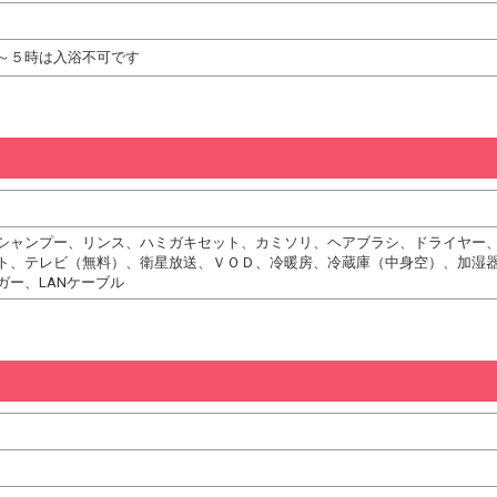
～５時は入浴不可です
シャンプー、リンス、ハミガキセット、カミソリ、ヘアブラシ、ドライヤー
ト、テレビ（無料）、衛星放送、ＶＯＤ、冷暖房、冷蔵庫（中身空）、加湿
ガー、LANケーブル