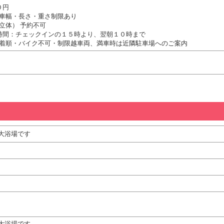
０円
車幅・長さ・重さ制限あり
立体） 予約不可
時間：チェックインの１５時より、翌朝１０時まで
着順・バイク不可・制限越車両、満車時は近隣駐車場へのご案内
大浴場です
大浴場です。