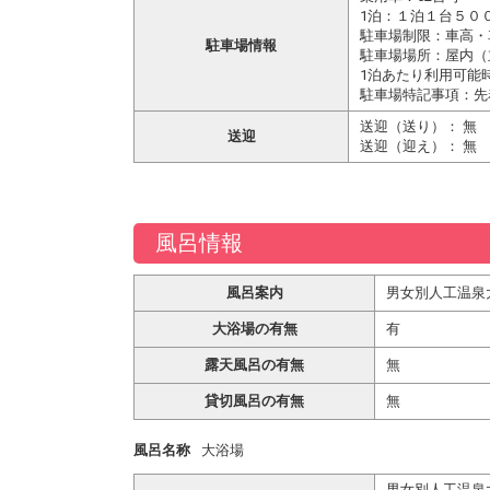
1泊：１泊１台５０
駐車場制限：車高・
駐車場情報
駐車場場所：屋内（
1泊あたり利用可能
駐車場特記事項：先
送迎（送り）： 無
送迎
送迎（迎え）： 無
風呂情報
風呂案内
男女別人工温泉
大浴場の有無
有
露天風呂の有無
無
貸切風呂の有無
無
風呂名称
大浴場
男女別人工温泉