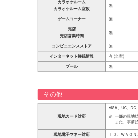
カラオケルーム
無
カラオケルーム室数
ゲームコーナー
無
売店
無
売店営業時間
コンビニエンスストア
無
インターネット接続情報
有 (全室)
プール
無
その他
VISA、UC、
現地カード対応
一部の現地
また、事前
現地電子マネー対応
ＩＤ、ＷＡＯＮ