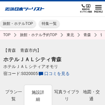
旅館・ホテルTOP
特集一覧
TOP
旅館・ホテル予約TOP
東北
青森
青
【青森 青森市内】
ホテルＪＡＬシティ青森
ホテルＪＡＬシティアオモリ
宿コード:S020005
口コミを見る
プラン一
写真ライブラ
地図・交
施設詳
覧
リ
通
細