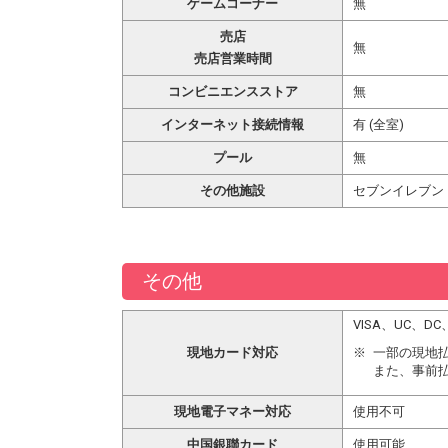
ゲームコーナー
無
売店
無
売店営業時間
コンビニエンスストア
無
インターネット接続情報
有 (全室)
プール
無
その他施設
セブンイレブン
その他
VISA、UC、
現地カード対応
一部の現地
また、事前
現地電子マネー対応
使用不可
中国銀聯カード
使用可能