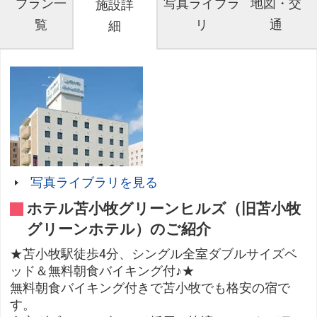
プラン一
写真ライブラ
地図・交
施設詳
覧
リ
通
細
写真ライブラリを見る
ホテル苫小牧グリーンヒルズ（旧苫小牧
グリーンホテル）のご紹介
★苫小牧駅徒歩4分、シングル全室ダブルサイズベ
ッド＆無料朝食バイキング付♪★
無料朝食バイキング付きで苫小牧でも格安の宿で
す。