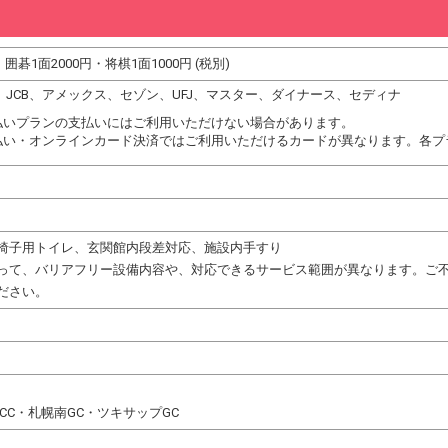
・囲碁1面2000円・将棋1面1000円 (税別)
DC、JCB、アメックス、セゾン、UFJ、マスター、ダイナース、セディナ
払いプランの支払いにはご利用いただけない場合があります。
払い・オンラインカード決済ではご利用いただけるカードが異なります。各プ
椅子用トイレ、玄関館内段差対応、施設内手すり
って、バリアフリー設備内容や、対応できるサービス範囲が異なります。ご
ださい。
CC・札幌南GC・ツキサップGC