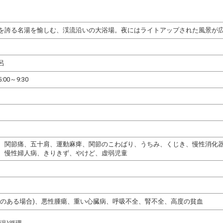
を誇る名湯を愉しむ、渓流沿いの大浴場。夜にはライトアップされた風景が
呂
5:00～9:30
、関節痛、五十肩、運動麻痺、関節のこわばり、うちみ、くじき、慢性消化
、慢性婦人病、きりきず、やけど、虚弱児童
熱のある場合)、悪性腫瘍、重い心臓病、呼吸不全、腎不全、高度の貧血