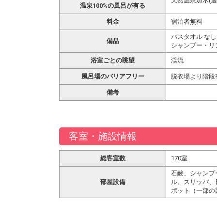
天然温泉加水(適
温泉100%の風呂が有る
料金
宿泊者無料
バスタオル なし
備品
シャンプー・リ
浴室ごとの眺望
渓流
風呂場のバリアフリー
脱衣場より階段
備考
客室・施設情報
総客室数
170室
石鹸、シャンプ
部屋設備
ル、スリッパ、
ポット（一部の