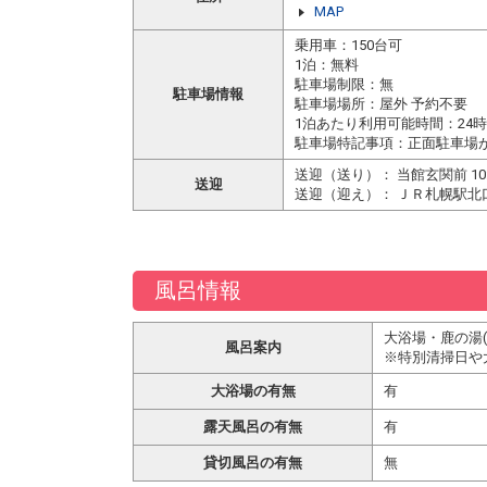
MAP
乗用車：150台可
1泊：無料
駐車場制限：無
駐車場情報
駐車場場所：屋外 予約不要
1泊あたり利用可能時間：24
駐車場特記事項：正面駐車場
送迎（送り）： 当館玄関前 1
送迎
送迎（迎え）： ＪＲ札幌駅北口
風呂情報
大浴場・鹿の湯(B2
風呂案内
※特別清掃日や
大浴場の有無
有
露天風呂の有無
有
貸切風呂の有無
無