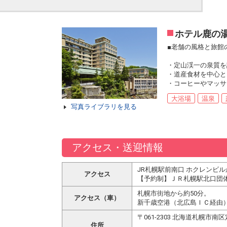
ホテル鹿の
■老舗の風格と旅館
・定山渓一の泉質を
・道産食材を中心と
・コーヒーやマッサ
大浴場
温泉
写真ライブラリを見る
アクセス・送迎情報
JR札幌駅前南口 ホクレンビル
アクセス
【予約制】ＪＲ札幌駅北口団体
札幌市街地から約50分。
アクセス（車）
新千歳空港（北広島ＩＣ経由）
〒061-2303 北海道札幌市
住所