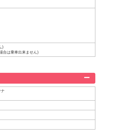
ん)
の場合は乗車出来ません)
ウナ