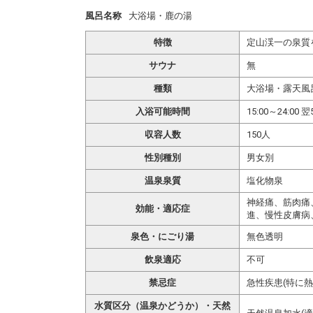
風呂名称
大浴場・鹿の湯
特徴
定山渓一の泉質
サウナ
無
種類
大浴場・露天風
入浴可能時間
15:00～24:00 翌
収容人数
150人
性別種別
男女別
温泉泉質
塩化物泉
神経痛、筋肉痛
効能・適応症
進、慢性皮膚病
泉色・にごり湯
無色透明
飲泉適応
不可
禁忌症
急性疾患(特に
水質区分（温泉かどうか）・天然