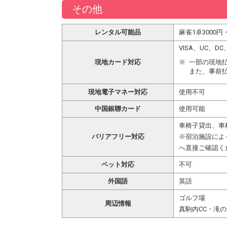
その他
レンタル可能品
麻雀1卓3000円
VISA、UC、
現地カード対応
一部の現地
また、事前
現地電子マネー対応
使用不可
中国銀聯カード
使用可能
車椅子貸出、車
バリアフリー対応
※宿泊施設によ
へ直接ご確認く
ペット対応
不可
外国語
英語
ゴルフ場
周辺情報
真駒内CC・滝の