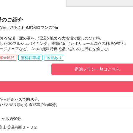
湯のご紹介
の愉しさあふれる昭和ロマンの宿■
誇る名湯・鹿の湯を、渓流を眺める大浴場で癒しのひと時。
したDOマルシェバイキング。季節に応じたボリューム満点の料理が並ぶ。
ージチェアなど、３つの無料特典で思い思いのご滞在を愉しむ。
露天風呂
無料駐車場
送迎あり
宿泊プラン一覧はこちら
から路線バスで約70分。
バス乗り場から送迎車で約60分。
から約90分。
南区定山渓温泉西３－３２