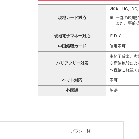
VISA、UC、
現地カード対応
一部の現地
また、事前
現地電子マネー対応
ＥＤＹ
中国銀聯カード
使用不可
車椅子貸出、玄
バリアフリー対応
※宿泊施設によ
へ直接ご確認く
ペット対応
不可
外国語
英語
プラン一覧