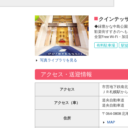
クインテッ
◆緑豊かな中島公園
歓楽街すすきのへも
全室Free Wi
有料駐車場
駅徒
写真ライブラリを見る
アクセス・送迎情報
市営地下鉄南北
アクセス
ＪＲ札幌駅から
道央自動車道 
アクセス（車）
道央自動車道 
〒064-080
住所
MAP