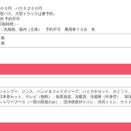
可
8００円 バス５２５０円
型バス、大型トラックは要予約。
外 予約不可
可能時間：-
：先着順。屋内（立体） 予約不可 乗用車７２台 有
 無
 無
シャンプー、リンス、ハンド＆フェイスソープ、ハミガキセット、カミソリ
日本茶セット、テレビ（無料）、衛星放送、冷暖房、冷蔵庫（中身空）、加
シャワーブース（一部の部屋のみ）、洗浄便座付トイレ、洋式トイレ、ナイト