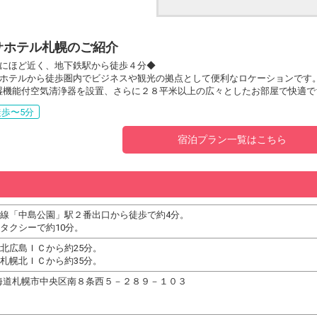
サホテル札幌のご紹介
にほど近く、地下鉄駅から徒歩４分◆
ホテルから徒歩圏内でビジネスや観光の拠点として便利なロケーションです
-Fi・加湿機能付空気清浄器を設置、さらに２８平米以上の広々としたお部屋で快
歩〜5分
宿泊プラン一覧はこちら
線「中島公園」駅２番出口から徒歩で約4分。
タクシーで約10分。
北広島ＩＣから約25分。
札幌北ＩＣから約35分。
8 北海道札幌市中央区南８条西５－２８９－１０３