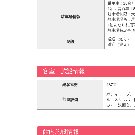
乗用車：20台
1泊：普通車１
駐車場制限：大
駐車場情報
駐車場場所：屋
1泊あたり利用
駐車場特記事項
送迎（送り）：
送迎
送迎（迎え）：
客室・施設情報
総客室数
167室
ボディソープ、
部屋設備
ル、スリッパ、
み）、洗面台、
館内施設情報