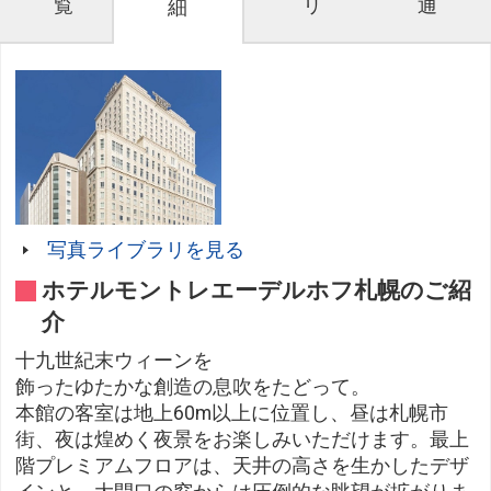
覧
リ
通
細
写真ライブラリを見る
ホテルモントレエーデルホフ札幌のご紹
介
十九世紀末ウィーンを
飾ったゆたかな創造の息吹をたどって。
本館の客室は地上60m以上に位置し、昼は札幌市
街、夜は煌めく夜景をお楽しみいただけます。最上
階プレミアムフロアは、天井の高さを生かしたデザ