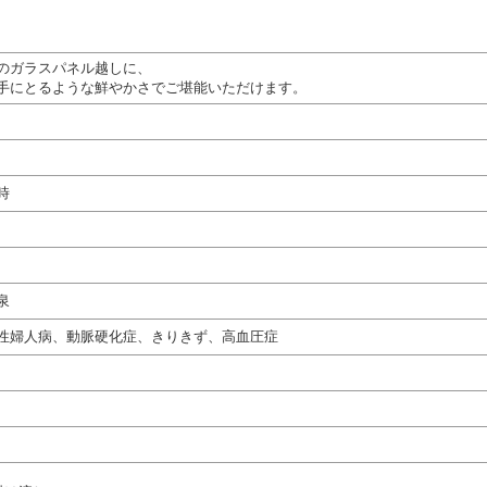
のガラスパネル越しに、
手にとるような鮮やかさでご堪能いただけます。
時
泉
性婦人病、動脈硬化症、きりきず、高血圧症