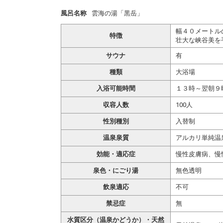
風呂名称
雲海の湯「黒岳」
幅４０メートル
特徴
壮大な峡谷美を
サウナ
有
種類
大浴場
入浴可能時間
１３時～翌朝９
収容人数
100人
性別種別
入替制
温泉泉質
アルカリ単純温
効能・適応症
慢性皮膚病、慢
泉色・にごり湯
無色透明
飲泉適応
不可
禁忌症
無
水質区分（温泉かどうか）・天然