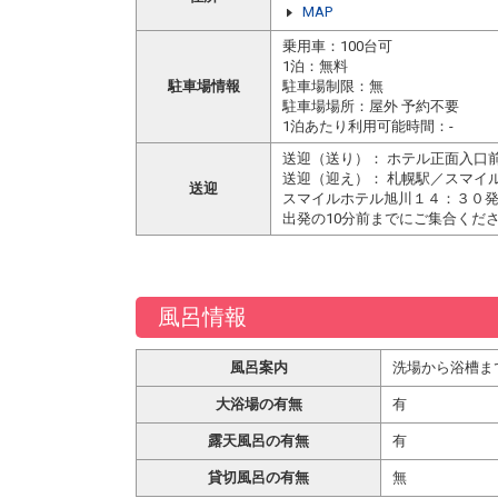
MAP
乗用車：100台可
1泊：無料
駐車場情報
駐車場制限：無
駐車場場所：屋外 予約不要
1泊あたり利用可能時間：-
送迎（送り）： ホテル正面入口
送迎（迎え）： 札幌駅／スマイ
送迎
スマイルホテル旭川１４：３０
出発の10分前までにご集合くだ
風呂情報
風呂案内
洗場から浴槽ま
大浴場の有無
有
露天風呂の有無
有
貸切風呂の有無
無