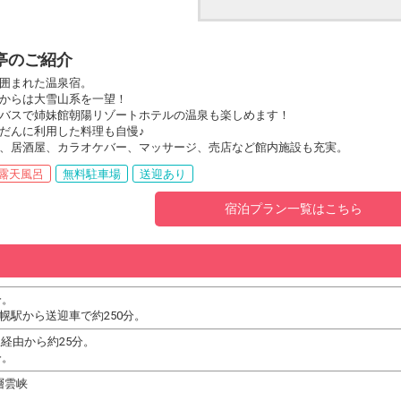
亭のご紹介
囲まれた温泉宿。
からは大雪山系を一望！
バスで姉妹館朝陽リゾートホテルの温泉も楽しめます！
だんに利用した料理も自慢♪
、居酒屋、カラオケバー、マッサージ、売店など館内施設も充実。
露天風呂
無料駐車場
送迎あり
宿泊プラン一覧はこちら
分。
札幌駅から送迎車で約250分。
経由から約25分。
分。
町層雲峡