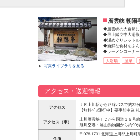
層雲峡 朝陽
◆層雲峡の大自然に
◆最上階空中大湯殿
◆湯めぐりシャトル
◆新鮮な食材をふん
◆ラーメンコーナー
大浴場
温泉
写真ライブラリを見る
アクセス・送迎情報
ＪＲ上川駅から路線バスで約22
アクセス
【無料ﾊﾞｽ運行中】要事前申込 
上川層雲峡ＩＣから国道３９号線
アクセス（車）
旭川空港・旭山動物園から約90
〒078-1701 北海道上川郡上川
住所