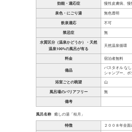
効能・適応症
慢性皮膚病、慢
泉色・にごり湯
無色透明
飲泉適応
不可
禁忌症
無
水質区分（温泉かどうか）・天然
天然温泉循環
温泉100%の風呂が有る
料金
宿泊者無料
バスタオル なし
備品
シャンプー、ボ
浴室ごとの眺望
山
風呂場のバリアフリー
無
備考
風呂名称
癒しの湯「桂月」
特徴
２００８年全面