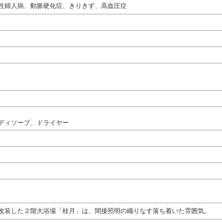
性婦人病、動脈硬化症、きりきず、高血圧症
ディソープ、ドライヤー
改装した２階大浴場「桂月」は、間接照明の織りなす落ち着いた雰囲気。