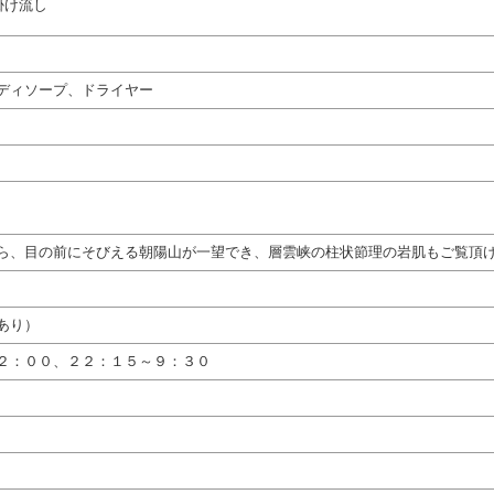
掛け流し
ディソープ、ドライヤー
ら、目の前にそびえる朝陽山が一望でき、層雲峡の柱状節理の岩肌もご覧頂
あり）
２：００、２２：１５～９：３０