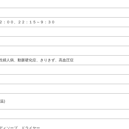
２：００、２２：１５～９：３０
性婦人病、動脈硬化症、きりきず、高血圧症
温)
ディソープ、ドライヤー