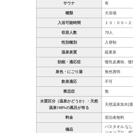
サウナ
有
種類
大浴場
入浴可能時間
１３：００～２
収容人数
70人
性別種別
入替制
温泉泉質
硫黄泉
効能・適応症
慢性皮膚病、慢
泉色・にごり湯
無色透明
飲泉適応
不可
禁忌症
無
水質区分（温泉かどうか）・天然
天然温泉加水(適
温泉100%の風呂が有る
料金
宿泊者無料
バスタオル なし
備品
シャンプー、ボ