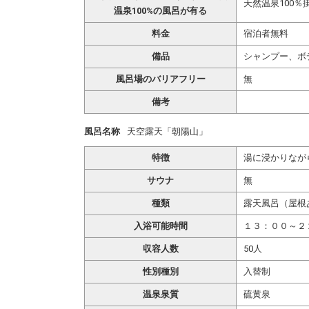
天然温泉100％
温泉100%の風呂が有る
料金
宿泊者無料
備品
シャンプー、ボ
風呂場のバリアフリー
無
備考
風呂名称
天空露天「朝陽山」
特徴
湯に浸かりなが
サウナ
無
種類
露天風呂（屋根
入浴可能時間
１３：００～２
収容人数
50人
性別種別
入替制
温泉泉質
硫黄泉