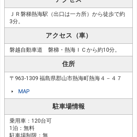
ＪＲ磐梯熱海駅（出口は一カ所）から徒歩で約
3分。
アクセス（車）
磐越自動車道 磐梯・熱海ＩＣから約10分。
住所
〒963-1309 福島県郡山市熱海町熱海４－４７
MAP
駐車場情報
乗用車：120台可
1泊：無料
駐車場制限：無