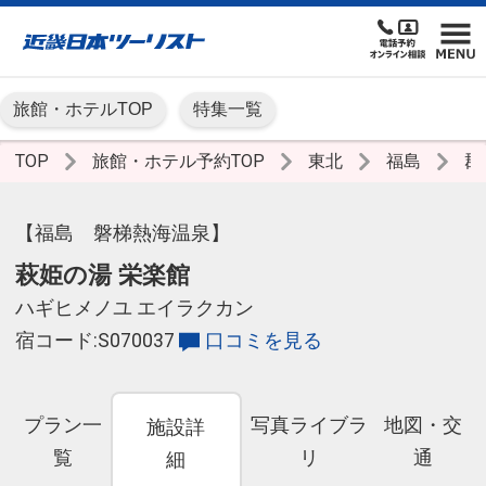
旅館・ホテルTOP
特集一覧
TOP
旅館・ホテル予約TOP
東北
福島
郡
【福島 磐梯熱海温泉】
萩姫の湯 栄楽館
ハギヒメノユ エイラクカン
宿コード:S070037
口コミを見る
プラン一
写真ライブラ
地図・交
施設詳
覧
リ
通
細