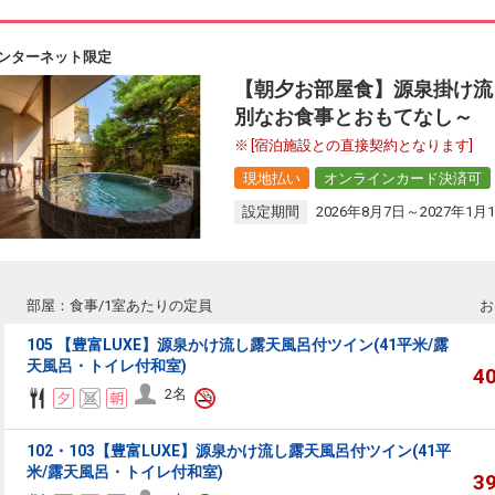
ンターネット限定
【朝夕お部屋食】源泉掛け流し
別なお食事とおもてなし～
[宿泊施設との直接契約となります]
現地払い
オンラインカード決済可
設定期間
2026年8月7日～2027年1月
部屋：食事/1室あたりの定員
お
105 【豊富LUXE】源泉かけ流し露天風呂付ツイン(41平米/露
天風呂・トイレ付和室)
4
2名
102・103【豊富LUXE】源泉かけ流し露天風呂付ツイン(41平
米/露天風呂・トイレ付和室)
3