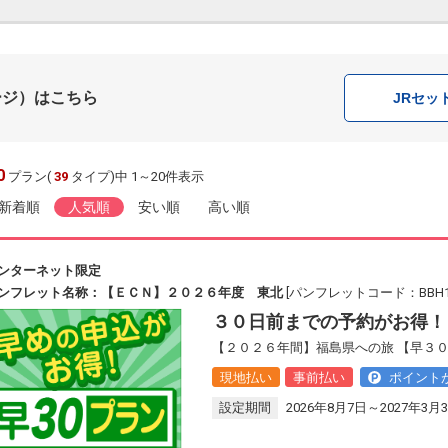
ージ）はこちら
JR
セッ
0
プラン(
39
タイプ)中 1～20件表示
新着順
人気順
安い順
高い順
ンターネット限定
ンフレット名称：【ＥＣＮ】２０２６年度 東北
[パンフレットコード：BBH12
３０日前までの予約がお得！
【２０２６年間】福島県への旅 【早３
現地払い
事前払い
ポイント
設定期間
2026年8月7日～2027年3月