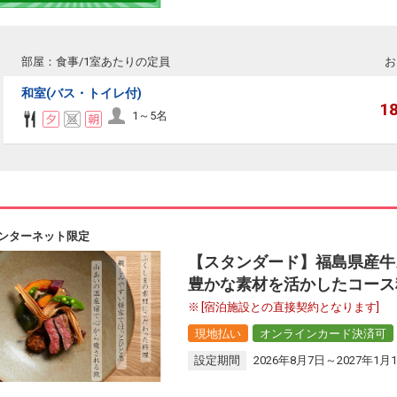
部屋：食事/1室あたりの定員
お
和室(バス・トイレ付)
1
1～5名
ンターネット限定
【スタンダード】福島県産牛
豊かな素材を活かしたコース
[宿泊施設との直接契約となります]
現地払い
オンラインカード決済可
設定期間
2026年8月7日～2027年1月