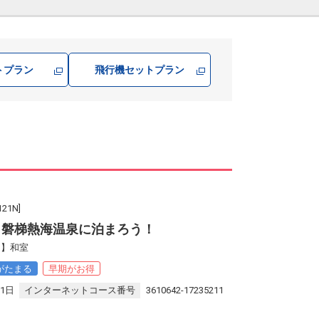
トプラン
飛行機
セットプラン
1N]
 磐梯熱海温泉に泊まろう！
０】和室
がたまる
早期がお得
31日
インターネットコース番号
3610642-17235211