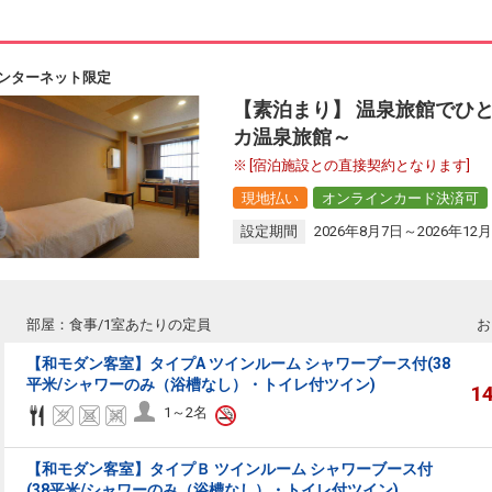
ンターネット限定
【素泊まり】 温泉旅館でひと
カ温泉旅館～
[宿泊施設との直接契約となります]
現地払い
オンラインカード決済可
設定期間
2026年8月7日～2026年12月
部屋：食事/1室あたりの定員
お
【和モダン客室】タイプA ツインルーム シャワーブース付(38
平米/シャワーのみ（浴槽なし）・トイレ付ツイン)
1
1～2名
【和モダン客室】タイプＢ ツインルーム シャワーブース付
(38平米/シャワーのみ（浴槽なし）・トイレ付ツイン)