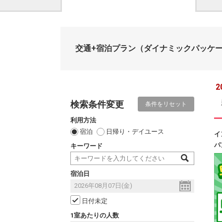
交通+宿泊プラン
（ダイナミックパッケ
2
検索条件変更
条件をリセット
利用方法
宿泊
日帰り・デイユース
イ
パ
キーワード
宿泊日
日付未定
1室あたりの人数