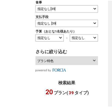
食事
支払手段
予算（おとな1名様あたり）
～
さらに絞り込む
プラン特色
検索結果
20
プラン(
39
タイプ)