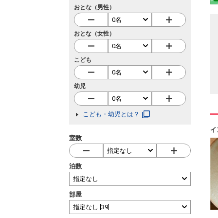
おとな（男性）
おとな（女性）
こども
幼児
こども・幼児とは？
イ
室数
泊数
部屋