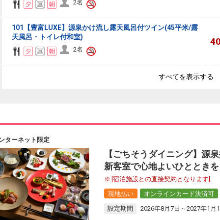
2名
101【豊富LUXE】源泉かけ流し露天風呂付ツイン(45平米/露
天風呂・トイレ付和室)
4
2名
すべてを表示する
ンターネット限定
【ごちそうダイニング】源泉掛
新客室で心地よいひとときを
[宿泊施設との直接契約となります]
現地払い
オンラインカード決済可
設定期間
2026年8月7日～2027年1月