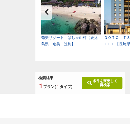
井リゾート＆スパ【和
奄美リゾート ばしゃ山村【鹿児
ＧＯＴＯ Ｔ
紀白浜温泉】
島県 奄美・笠利】
ＴＥＬ【長崎
検索結果
条件を変更して
1
再検索
プラン(
1
タイプ)