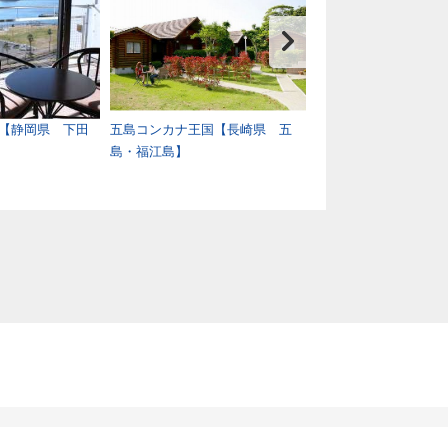
【静岡県 下田
五島コンカナ王国【長崎県 五
白浜古賀の井リゾー
島・福江島】
歌山県 南紀白浜温