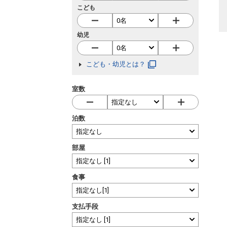
こども
幼児
こども・幼児とは？
室数
泊数
部屋
食事
支払手段