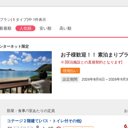
プラン(
1
タイプ)中 1件表示
新着順
人気順
安い順
高い順
ンターネット限定
お子様歓迎！！ 素泊まりプ
[宿泊施設との直接契約となります]
現地払い
設定期間
2026年8月6日～2026年9月
部屋：食事/1室あたりの定員
お
コテージ２階建て(バス・トイレ付その他)
6