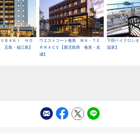
ＳＵＢＡＫＩ ＨＯ
ウエストコート奄美 ＷＡ・ＴＥ
下田ベイクロシオ
県 五島・福江島】
ＲＲＡＣＥ【鹿児島県 奄美・名
温泉】
瀬】