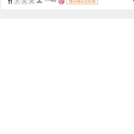
1～8名
海or湖or渓谷側