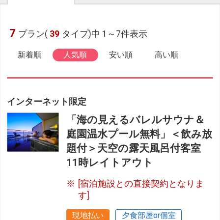
7
プラン(
39
タイプ)中 1～7件表示
新着順
人気順
安い順
高い順
インターネット限定
「海の見えるバレルサウナ＆
庭園温水プール無料」＜飲み放
題付＞天空の露天風呂付客室
11時レイトアウト
[宿泊施設との直接契約となりま
す]
現地払い
夕食部屋or個室