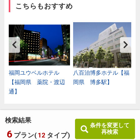
こちらもおすすめ
テ
福岡ユウベルホテル
八百治博多ホテル【福
岡
【福岡県 薬院・渡辺
岡県 博多駅】
通】
検索結果
条件を変更して
6
再検索
プラン(
12
タイプ)