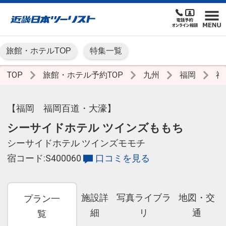
旅館・ホテルTOP
特集一覧
TOP
旅館・ホテル予約TOP
九州
福岡
福
【福岡 福岡百道・大濠】
シーサイドホテル ツインズももち
シーサイドホテル ツインズモモチ
宿コード:S400060
口コミを見る
施設詳
写真ライブラ
地図・交
プラン一
細
リ
通
覧