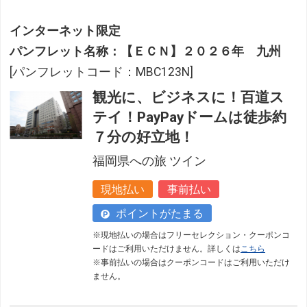
インターネット限定
パンフレット名称：【ＥＣＮ】２０２６年 九州
[パンフレットコード：MBC123N]
観光に、ビジネスに！百道ス
テイ！PayPayドームは徒歩約
フリーセレクション・クーポンコードのご利用につ
いて
７分の好立地！
福岡県への旅 ツイン
フリーセレクションをご利用いただけない商品
JR回数券類、ギフト券、外国通貨、直接契約型宿泊プラン、土
現地払い
事前払い
産品、旅行積立商品、当社が指定した商品が利用できません。
ポイントがたまる
フリーセレクション・クーポンコードをご利用いただけな
※現地払いの場合はフリーセレクション・クーポンコ
い商品
ードはご利用いただけません。詳しくは
こちら
※事前払いの場合はクーポンコードはご利用いただけ
旅館・ホテルなど宿泊施設での現地支払いにはご利用いただけま
ません。
せん。