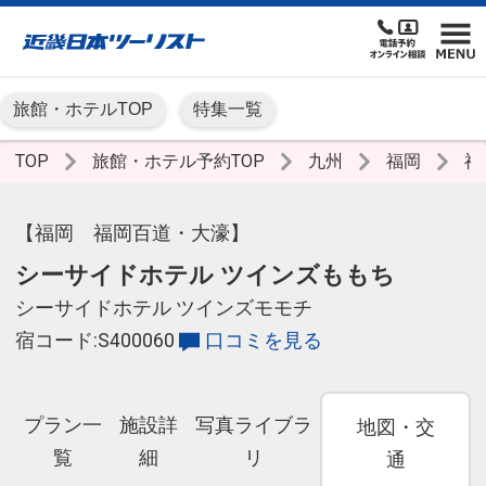
旅館・ホテルTOP
特集一覧
TOP
旅館・ホテル予約TOP
九州
福岡
福
【福岡 福岡百道・大濠】
シーサイドホテル ツインズももち
シーサイドホテル ツインズモモチ
宿コード:S400060
口コミを見る
プラン一
施設詳
写真ライブラ
地図・交
覧
細
リ
通