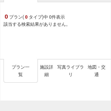
0
プラン(
0
タイプ)中 0件表示
該当する検索結果がありません。
フリーセレクション・クーポンコードのご利用につ
いて
プラン一
施設詳
写真ライブラ
地図・交
フリーセレクションをご利用いただけない商品
覧
細
リ
通
JR回数券類、ギフト券、外国通貨、直接契約型宿泊プラン、土
産品、旅行積立商品、当社が指定した商品が利用できません。
フリーセレクション・クーポンコードをご利用いただけな
い商品