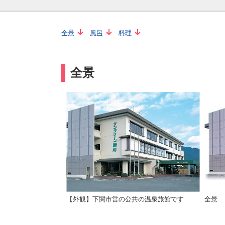
全景
風呂
料理
全景
【外観】下関市営の公共の温泉旅館です
全景