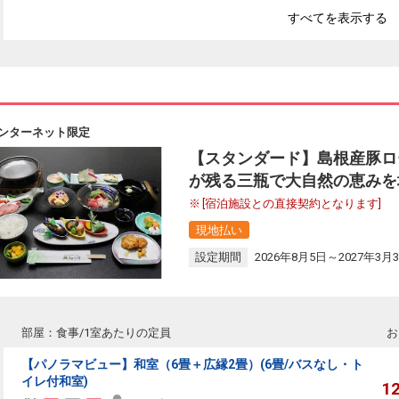
すべてを表示する
ンターネット限定
【スタンダード】島根産豚ロ
が残る三瓶で大自然の恵みを
[宿泊施設との直接契約となります]
現地払い
設定期間
2026年8月5日～2027年3月
部屋：食事/1室あたりの定員
お
【パノラマビュー】和室（6畳＋広縁2畳）(6畳/バスなし・ト
イレ付和室)
1