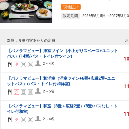
現地払い
設定期間
2026年8月5日～2027年3月
部屋：食事/1室あたりの定員
お
【パノラマビュー】洋室ツイン（小上がりスペース+ユニット
バス）(14畳/バス・トイレ付ツイン)
1
2～4名
【パノラマビュー】和洋室（洋室ツイン+6畳+広縁2畳+ユニ
ットバス）(バス・トイレ付和洋室)
1
2～6名
【パノラマビュー】和室（8畳＋広縁2畳）(8畳/バスなし・ト
イレ付和室)
1
2～4名