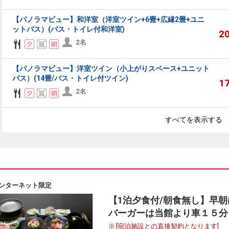
【パノラマビュー】和洋室（洋室ツイン+6畳+広縁2畳+ユニ
ットバス）(バス・トイレ付和洋室)
2
2名
【パノラマビュー】洋室ツイン（小上がりスペース+ユニット
バス）(14畳/バス・トイレ付ツイン)
1
2名
すべてを表示する
ンターネット限定
【1泊夕食付/朝食無し】早
バーガーは当館より車１５分
[宿泊施設との直接契約となります]