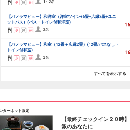
1～2名
【パノラマビュー】和洋室（洋室ツイン+6畳+広縁2畳+ユニ
ットバス）(バス・トイレ付和洋室)
1
2名
【パノラマビュー】和室（12畳＋広縁2畳）(12畳/バスなし・
トイレ付和室)
1
2名
すべてを表示する
ンターネット限定
【最終チェックイン２０時】
派のあなたに