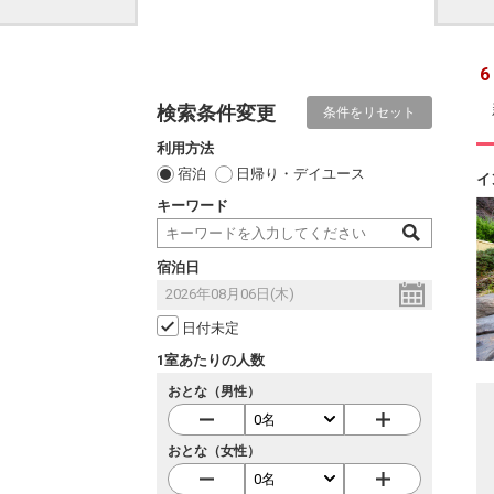
6
検索条件変更
条件をリセット
利用方法
宿泊
日帰り・デイユース
イ
キーワード
宿泊日
日付未定
1室あたりの人数
おとな（男性）
おとな（女性）