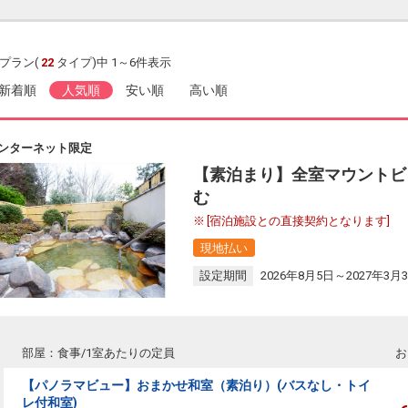
プラン(
22
タイプ)中 1～6件表示
新着順
人気順
安い順
高い順
ンターネット限定
【素泊まり】全室マウントビ
む
[宿泊施設との直接契約となります]
現地払い
設定期間
2026年8月5日～2027年3月
部屋：食事/1室あたりの定員
お
【パノラマビュー】おまかせ和室（素泊り）(バスなし・トイ
レ付和室)