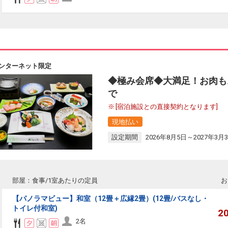
ンターネット限定
◆極み会席◆大満足！お肉も
で
[宿泊施設との直接契約となります]
現地払い
設定期間
2026年8月5日～2027年3月
部屋：食事/1室あたりの定員
お
【パノラマビュー】和室（12畳＋広縁2畳）(12畳/バスなし・
トイレ付和室)
2
2名