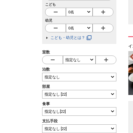
こども
幼児
こども・幼児とは？
イ
室数
泊数
部屋
食事
支払手段