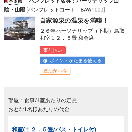
パンフレット名称：パーソナリップ山
陰・山陽
[パンフレットコード：BAW1000]
自家源泉の温泉を満喫！
２６年パーソナリップ（下期）鳥取
和室１２．５畳 和会席
事前払い
ポイントがたまる使える
連泊がお得
部屋：食事/1室あたりの定員
おとな1名様あたりの代金
和室(１２．５畳/バス・トイレ付)