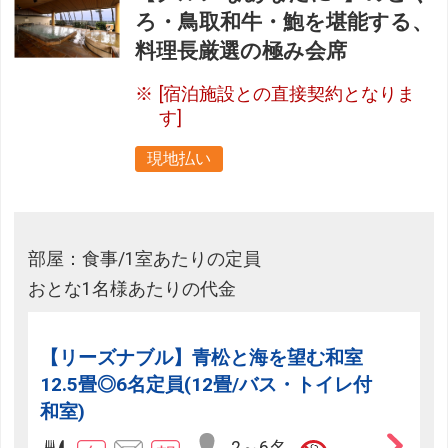
ろ・鳥取和牛・鮑を堪能する、
料理長厳選の極み会席
[宿泊施設との直接契約となりま
す]
現地払い
部屋：食事/1室あたりの定員
おとな1名様あたりの代金
【リーズナブル】青松と海を望む和室
12.5畳◎6名定員(12畳/バス・トイレ付
和室)