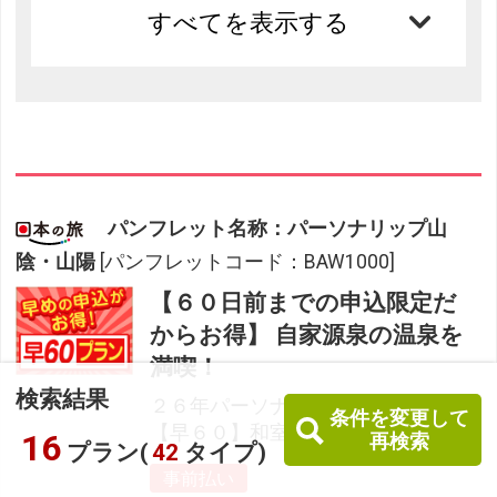
すべてを表示する
パンフレット名称：パーソナリップ山
陰・山陽
[パンフレットコード：BAW1000]
【６０日前までの申込限定だ
からお得】 自家源泉の温泉を
満喫！
検索結果
２６年パーソナリップ（下期）鳥取
条件を変更して
【早６０】和室１２．５畳 特選会席
16
再検索
プラン(
42
タイプ)
事前払い