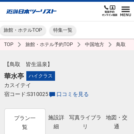
旅館・ホテルTOP
特集一覧
TOP
旅館・ホテル予約TOP
中国地方
鳥取
【鳥取 皆生温泉】
華水亭
ハイクラス
カスイテイ
宿コード:S310025
口コミを見る
施設詳
写真ライブラ
地図・交
プラン一
細
リ
通
覧