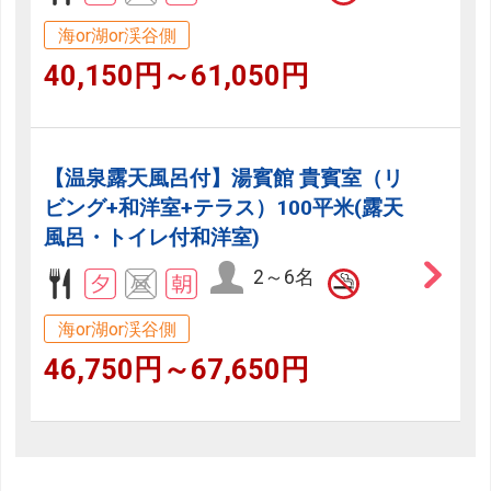
海or湖or渓谷側
40,150円～61,050円
【温泉露天風呂付】湯賓館 貴賓室（リ
ビング+和洋室+テラス）100平米(露天
風呂・トイレ付和洋室)
2～6名
海or湖or渓谷側
46,750円～67,650円