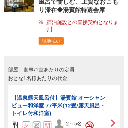
風呂で愉しむ、上質なおこも
り滞在◆湯賓館特選会席
[宿泊施設との直接契約となりま
す]
現地払い
部屋：食事/1室あたりの定員
おとな1名様あたりの代金
【温泉露天風呂付】湯賓館 オーシャン
ビュー和洋室 77平米(12畳/露天風呂・
トイレ付和洋室)
2～5名