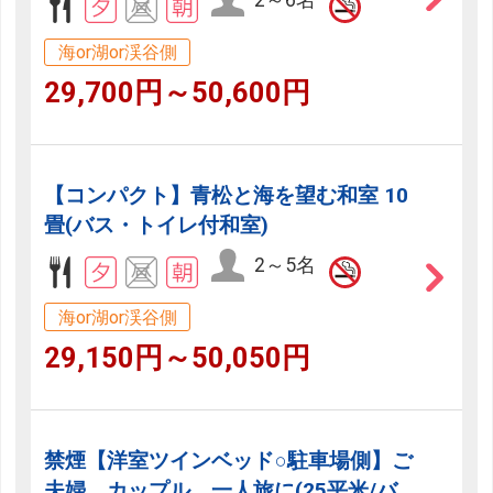
2～6名
海or湖or渓谷側
29,700円～50,600円
【コンパクト】青松と海を望む和室 10
畳(バス・トイレ付和室)
2～5名
海or湖or渓谷側
29,150円～50,050円
禁煙【洋室ツインベッド○駐車場側】ご
夫婦、カップル、一人旅に(25平米/バ