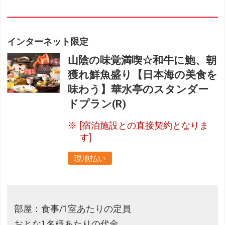
インターネット限定
山陰の味覚満喫☆和牛に鮑、朝
獲れ鮮魚盛り【日本海の美食を
味わう】華水亭のスタンダー
ドプラン(R)
[宿泊施設との直接契約となりま
す]
現地払い
部屋：食事/1室あたりの定員
おとな1名様あたりの代金