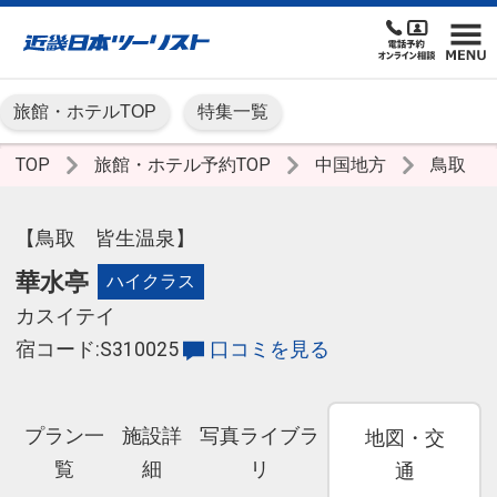
旅館・ホテルTOP
特集一覧
TOP
旅館・ホテル予約TOP
中国地方
鳥取
【鳥取 皆生温泉】
華水亭
ハイクラス
カスイテイ
宿コード:S310025
口コミを見る
プラン一
施設詳
写真ライブラ
地図・交
覧
細
リ
通