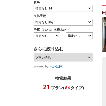
食事
支払手段
予算（おとな1名様あたり）
～
さらに絞り込む
プラン特色
検索結果
21
プラン(
84
タイプ)