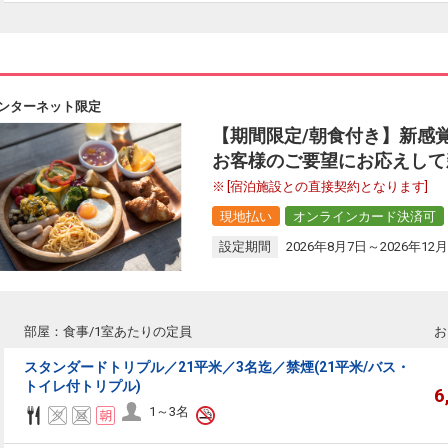
ンターネット限定
【期間限定/朝食付き】新感
お客様のご要望にお応えして
[宿泊施設との直接契約となります]
現地払い
オンラインカード決済可
設定期間
2026年8月7日～2026年12月
部屋：食事/1室あたりの定員
お
スタンダードトリプル／21平米／3名迄／禁煙(21平米/バス・
トイレ付トリプル)
6
1～3名