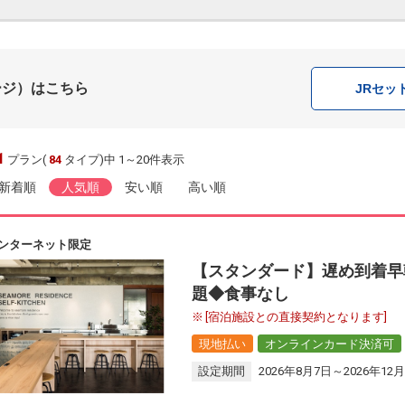
ージ）はこちら
JR
セッ
1
プラン(
84
タイプ)中 1～20件表示
新着順
人気順
安い順
高い順
ンターネット限定
【スタンダード】遅め到着早
題◆食事なし
[宿泊施設との直接契約となります]
現地払い
オンラインカード決済可
設定期間
2026年8月7日～2026年12月