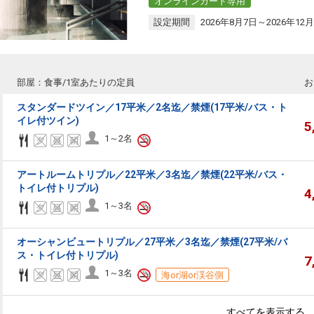
オンラインカード専用
設定期間
2026年8月7日～2026年12月
部屋：食事/1室あたりの定員
お
スタンダードツイン／17平米／2名迄／禁煙(17平米/バス・ト
イレ付ツイン)
5
1～2名
アートルームトリプル／22平米／3名迄／禁煙(22平米/バス・
トイレ付トリプル)
4
1～3名
オーシャンビュートリプル／27平米／3名迄／禁煙(27平米/バ
ス・トイレ付トリプル)
7
1～3名
海or湖or渓谷側
すべてを表示する