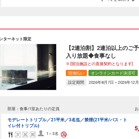
ンターネット限定
【2連泊割】2連泊以上のご
入り放題◆食事なし
[宿泊施設との直接契約となります]
現地払い
オンラインカード決済可
設定期間
2026年8月7日～2026年12月
部屋：食事/1室あたりの定員
お
モデレートトリプル／21平米／3名迄／禁煙(21平米/バス・ト
イレ付トリプル)
5
1～3名