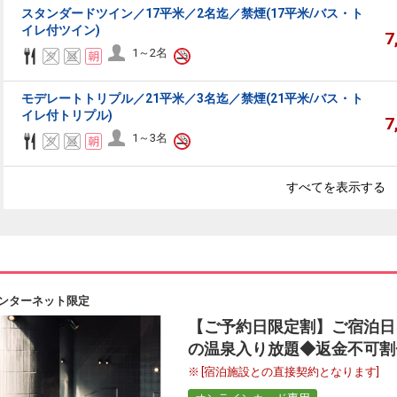
スタンダードツイン／17平米／2名迄／禁煙(17平米/バス・ト
イレ付ツイン)
7
1～2名
モデレートトリプル／21平米／3名迄／禁煙(21平米/バス・ト
イレ付トリプル)
7
1～3名
すべてを表示する
ンターネット限定
【ご予約日限定割】ご宿泊日
の温泉入り放題◆返金不可割
[宿泊施設との直接契約となります]