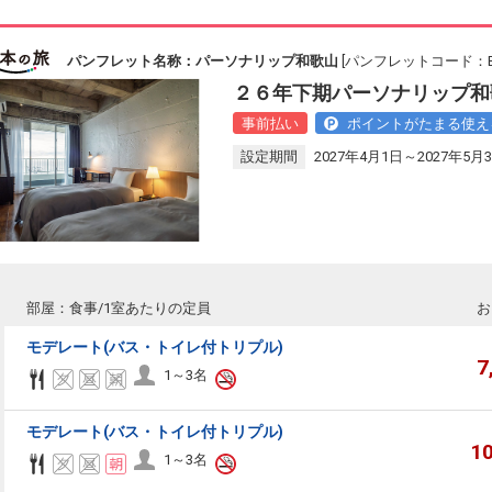
パンフレット名称：パーソナリップ和歌山
[パンフレットコード：BA
２６年下期パーソナリップ和
事前払い
ポイントがたまる使え
設定期間
2027年4月1日～2027年5月
部屋：食事/1室あたりの定員
お
モデレート(バス・トイレ付トリプル)
7
1～3名
モデレート(バス・トイレ付トリプル)
1
1～3名