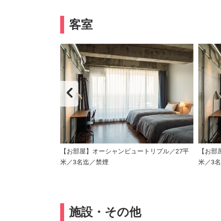
客室
ィ
【お部屋】オーシャンビュートリプル／27平
【お部
米／3名迄／禁煙
米／3
施設・その他