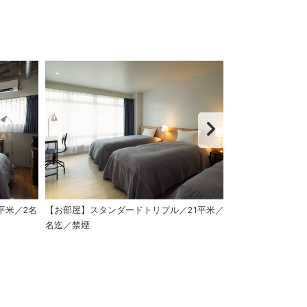
平米／2名
【お部屋】スタンダードトリプル／21平米／3
【お部屋】ベース
名迄／禁煙
迄／禁煙