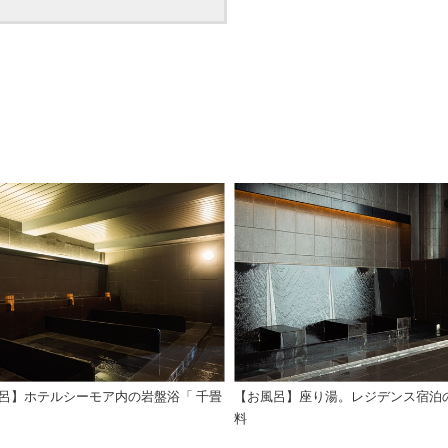
呂】ホテルシーモア内の岩盤浴「 千畳
【お風呂】座り湯。レジデンス宿泊
料