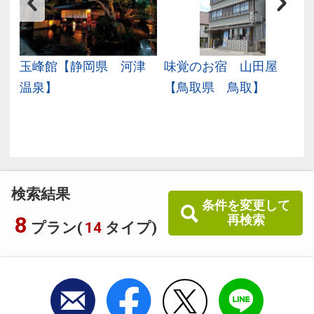
島
玉峰館【静岡県 河津
味覚のお宿 山田屋
県
温泉】
【鳥取県 鳥取】
検索結果
条件を変更して
8
再検索
プラン(
14
タイプ)