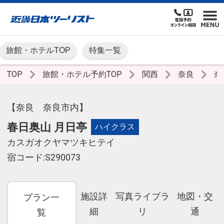
旅館・ホテルTOP
特集一覧
TOP
旅館・ホテル予約TOP
関西
奈良
奈
【奈良 奈良市内】
春日奥山 月日亭
ハイクラス
カスガオクヤマツキヒテイ
宿コード:S290073
施設詳
写真ライブラ
地図・交
プラン一
細
リ
通
覧