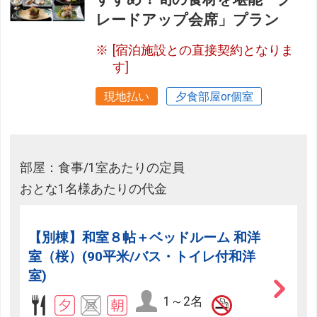
レードアップ会席」プラン
[宿泊施設との直接契約となりま
す]
現地払い
夕食部屋or個室
部屋：食事/1室あたりの定員
おとな1名様あたりの代金
【別棟】和室８帖＋ベッドルーム 和洋
室（桜）(90平米/バス・トイレ付和洋
室)
1～2名