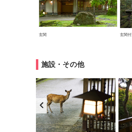
玄関
玄関付
施設・その他