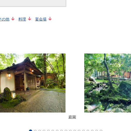
その他
料理
宴会場
庭園