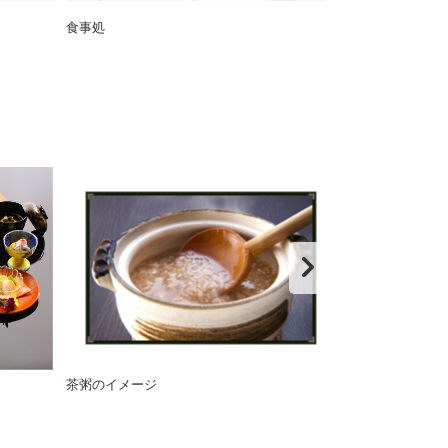
食事処
庭園
茶粥のイメージ
朝食