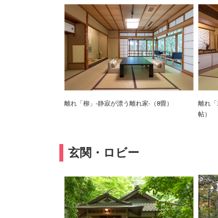
離れ「柳」-静寂が漂う離れ家-（8畳）
離れ「
帖）
玄関・ロビー