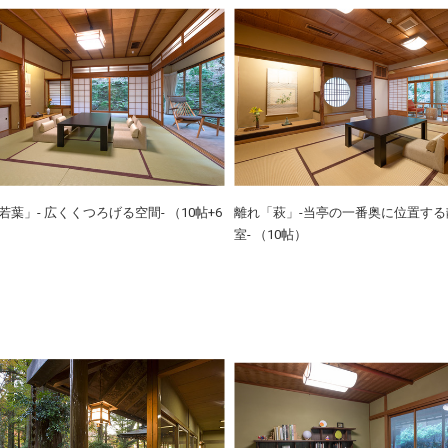
若葉」- 広くくつろげる空間- （10帖+6
離れ「萩」-当亭の一番奥に位置する
室- （10帖）