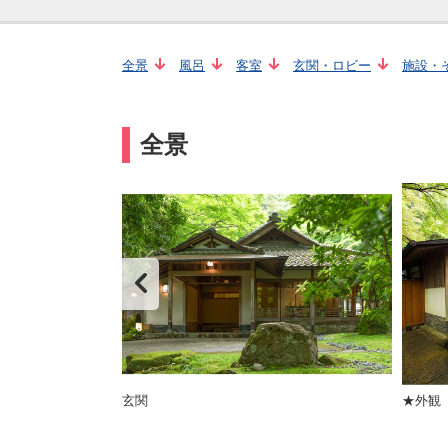
全景
風呂
客室
玄関・ロビー
施設・
全景
玄関
★外観