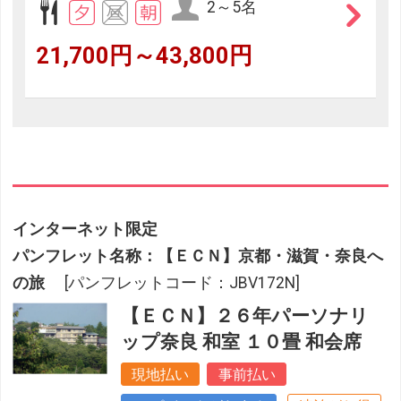
2～5名
21,700円～43,800円
インターネット限定
パンフレット名称：【ＥＣＮ】京都・滋賀・奈良へ
の旅
[パンフレットコード：JBV172N]
【ＥＣＮ】２６年パーソナリ
ップ奈良 和室 １０畳 和会席
現地払い
事前払い