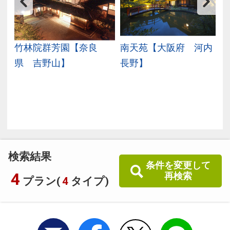
ル
竹林院群芳園【奈良
南天苑【大阪府 河内
県 吉野山】
長野】
県
検索結果
条件を変更して
4
再検索
プラン(
4
タイプ)