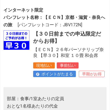
インターネット限定
パンフレット名称：【ＥＣＮ】京都・滋賀・奈良へ
の旅
[パンフレットコード：JBV172N]
【３０日前までの申込限定だ
からお得】
【ＥＣＮ】２６年パーソナリップ奈
良 【早３０】和室 １０畳 和会席
現地払い
事前払い
ポイントがたまる
早期がお得
部屋：食事/1室あたりの定員
おとな1名様あたりの代金