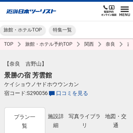
旅館・ホテルTOP
特集一覧
TOP
旅館・ホテル予約TOP
関西
奈良
吉
【奈良 吉野山】
景勝の宿 芳雲館
ケイショウノヤドホウウンカン
宿コード:S290056
口コミを見る
施設詳
写真ライブラ
地図・交
プラン一
細
リ
通
覧