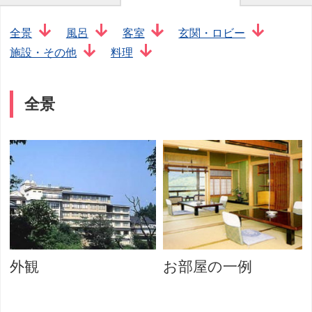
全景
風呂
客室
玄関・ロビー
施設・その他
料理
全景
外観
お部屋の一例