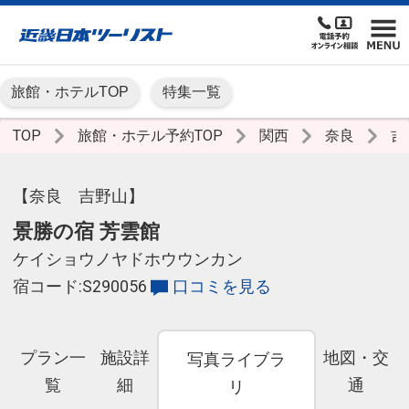
旅館・ホテルTOP
特集一覧
TOP
旅館・ホテル予約TOP
関西
奈良
吉
【奈良 吉野山】
景勝の宿 芳雲館
ケイショウノヤドホウウンカン
宿コード:S290056
口コミを見る
プラン一
施設詳
地図・交
写真ライブラ
覧
細
通
リ