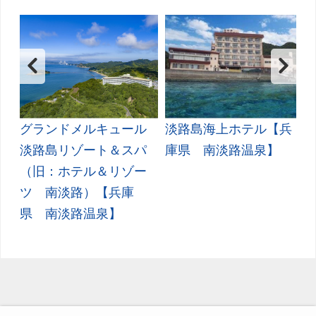
Ｏ
グランドメルキュール
淡路島海上ホテル【兵
Ｈ
淡路島リゾート＆スパ
庫県 南淡路温泉】
（旧：ホテル＆リゾー
ツ 南淡路）【兵庫
県 南淡路温泉】