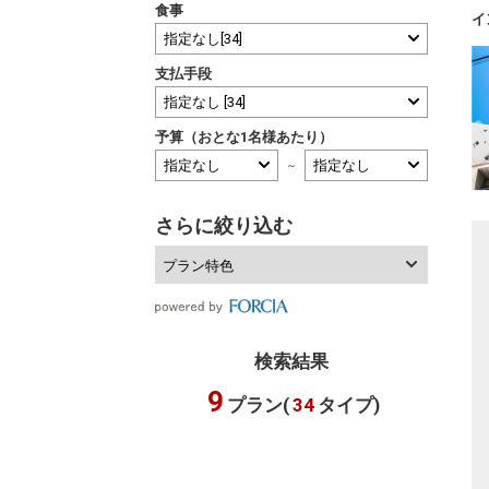
食事
イ
支払手段
予算（おとな1名様あたり）
～
さらに絞り込む
プラン特色
検索結果
9
プラン(
34
タイプ)