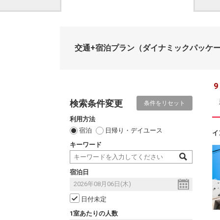
交通+宿泊プラン
（ダイナミックパッケ
9
検索条件変更
条件をリセット
利用方法
宿泊
日帰り・デイユース
イ
キーワード
宿泊日
日付未定
1室あたりの人数