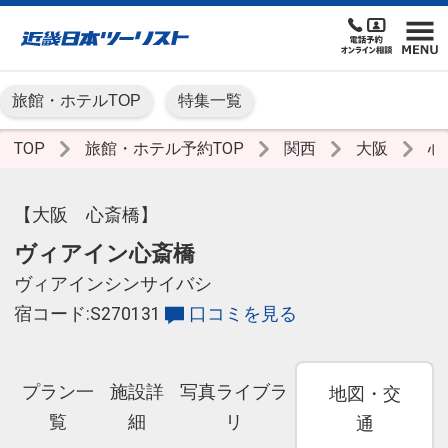
旅館・ホテルTOP
特集一覧
TOP
旅館・ホテル予約TOP
関西
大阪
心
【大阪 心斎橋】
ヴィアイン心斎橋
ヴィアインシンサイバシ
宿コード:S270131
口コミを見る
プラン一
施設詳
写真ライブラ
地図・交
覧
細
リ
通