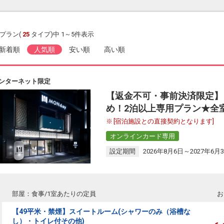
プラン(
25
タイプ)中 1～5件表示
新着順
人気順
安い順
高い順
ンターネット限定
【返金不可・事前決済限定】
め！2泊以上専用プラン★全
[宿泊施設との直接契約となります]
オンラインカード専用
設定期間
2026年8月6日～2027年6月
部屋：食事/1室あたりの定員
お
【49平米・禁煙】スイートルーム(シャワーのみ（浴槽な
し）・トイレ付その他)