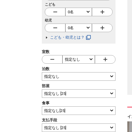
こども
幼児
こども・幼児とは？
室数
泊数
部屋
食事
イ
支払手段