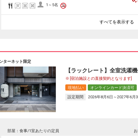
1～5名
すべてを表示する
ンターネット限定
【ラックレート】全室洗濯機
[宿泊施設との直接契約となります]
現地払い
オンラインカード決済可
設定期間
2026年8月6日～2027年6月
部屋：食事/1室あたりの定員
お