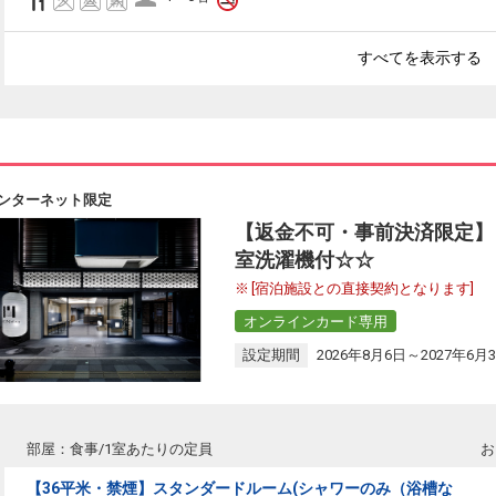
すべてを表示する
ンターネット限定
【返金不可・事前決済限定】【
室洗濯機付☆☆
[宿泊施設との直接契約となります]
オンラインカード専用
設定期間
2026年8月6日～2027年6月
部屋：食事/1室あたりの定員
お
【36平米・禁煙】スタンダードルーム(シャワーのみ（浴槽な