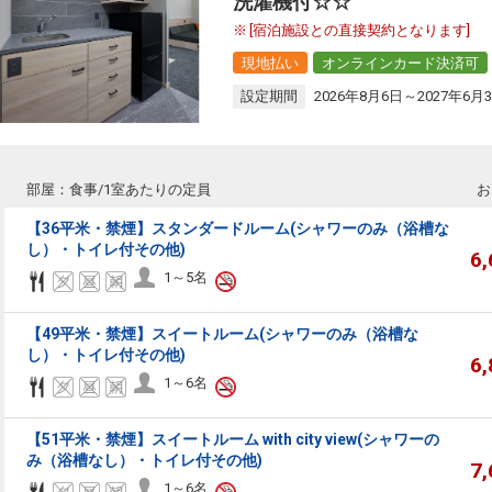
洗濯機付☆☆
[宿泊施設との直接契約となります]
現地払い
オンラインカード決済可
設定期間
2026年8月6日～2027年6月
部屋：食事/1室あたりの定員
お
【36平米・禁煙】スタンダードルーム(シャワーのみ（浴槽な
し）・トイレ付その他)
6
1～5名
【49平米・禁煙】スイートルーム(シャワーのみ（浴槽な
し）・トイレ付その他)
6
1～6名
【51平米・禁煙】スイートルーム with city view(シャワーの
み（浴槽なし）・トイレ付その他)
7
1～6名