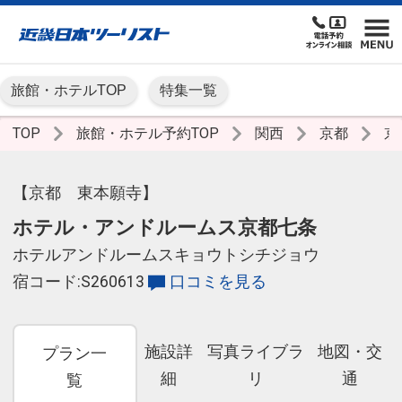
旅館・ホテルTOP
特集一覧
TOP
旅館・ホテル予約TOP
関西
京都
京
【京都 東本願寺】
ホテル・アンドルームス京都七条
ホテルアンドルームスキョウトシチジョウ
宿コード:S260613
口コミを見る
施設詳
写真ライブラ
地図・交
プラン一
細
リ
通
覧