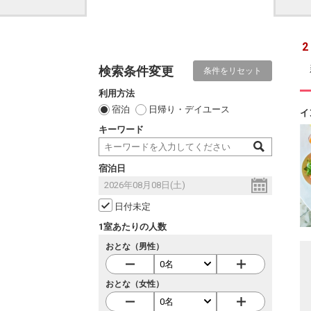
2
検索条件変更
条件をリセット
利用方法
宿泊
日帰り・デイユース
イ
キーワード
宿泊日
日付未定
1室あたりの人数
おとな（男性）
おとな（女性）