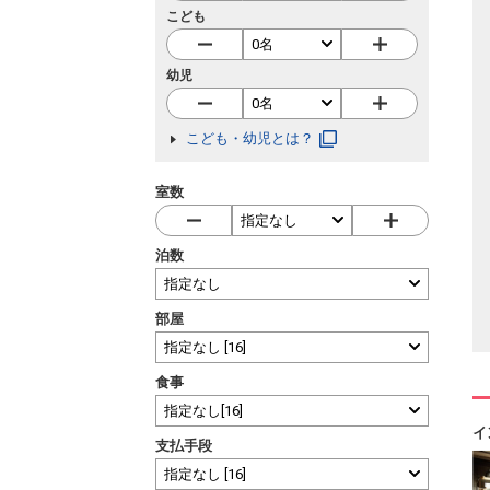
こども
幼児
こども・幼児とは？
室数
泊数
部屋
食事
イ
支払手段