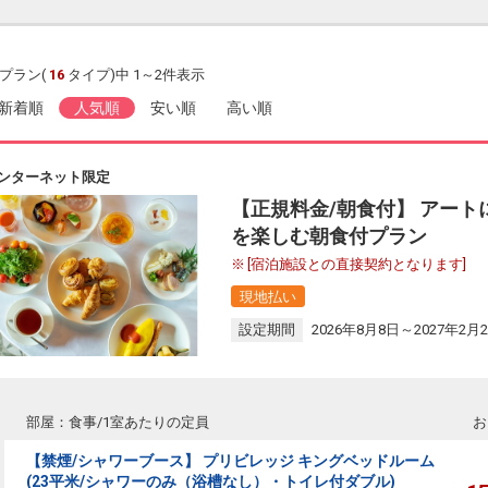
プラン(
16
タイプ)中 1～2件表示
新着順
人気順
安い順
高い順
ンターネット限定
【正規料金/朝食付】 アー
を楽しむ朝食付プラン
[宿泊施設との直接契約となります]
現地払い
設定期間
2026年8月8日～2027年2月
部屋：食事/1室あたりの定員
お
【禁煙/シャワーブース】 プリビレッジ キングベッドルーム
(23平米/シャワーのみ（浴槽なし）・トイレ付ダブル)