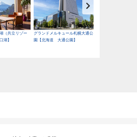
湖（共立リゾー
グランドメルキュール札幌大通公
クインテッサホテル
口湖】
園【北海道 大通公園】
ション 大阪ベイ【
南港】