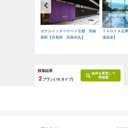
ンホテル金沢【石川
ホテルインターゲート京都 四条
ＴＡＯＹＡ志
新町【京都府 四条烏丸】
浦温泉】
検索結果
条件を変更して
2
再検索
プラン(
16
タイプ)