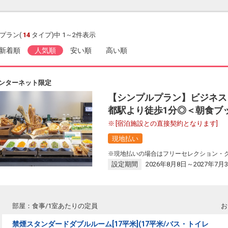
プラン(
14
タイプ)中 1～2件表示
新着順
人気順
安い順
高い順
ンターネット限定
【シンプルプラン】ビジネス
都駅より徒歩1分◎＜朝食ブ
[宿泊施設との直接契約となります]
現地払い
※現地払いの場合はフリーセレクション・
設定期間
2026年8月8日～2027年7月
部屋：食事/1室あたりの定員
お
禁煙スタンダードダブルルーム[17平米](17平米/バス・トイレ