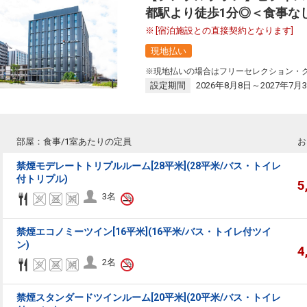
都駅より徒歩1分◎＜食事な
[宿泊施設との直接契約となります]
現地払い
※現地払いの場合はフリーセレクション・
設定期間
2026年8月8日～2027年7月
リーセレクション・クーポンコードのご利用について
ーセレクションをご利用いただけない商品
部屋：食事/1室あたりの定員
お
回数券類、ギフト券、外国通貨、直接契約型宿泊プラン、土産品、旅行積立商
が指定した商品が利用できません。
禁煙モデレートトリプルルーム[28平米](28平米/バス・トイレ
付トリプル)
5
3名
ーセレクション・クーポンコードをご利用いただけない商品
・ホテルなど宿泊施設での現地支払いにはご利用いただけません。
禁煙エコノミーツイン[16平米](16平米/バス・トイレ付ツイ
ン)
4
2名
閉じる
禁煙スタンダードツインルーム[20平米](20平米/バス・トイレ