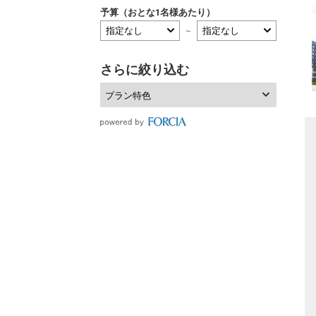
予算（おとな1名様あたり）
～
さらに絞り込む
フ
プラン特色
フリ
JR
当社
フリ
旅館