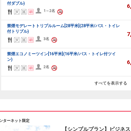
付ダブル)
6
1～2名
禁煙モデレートトリプルルーム[28平米](28平米/バス・トイレ
付トリプル)
7
3名
禁煙エコノミーツイン[16平米](16平米/バス・トイレ付ツイ
ン)
6
2名
すべてを表示する
ンターネット限定
【シンプルプラン】ビジネス