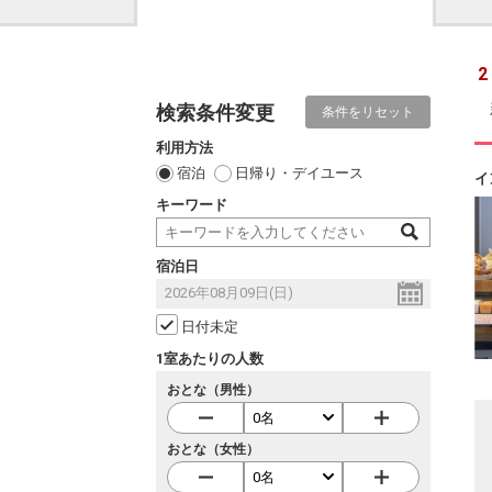
2
検索条件変更
条件をリセット
利用方法
宿泊
日帰り・デイユース
イ
キーワード
宿泊日
日付未定
1室あたりの人数
おとな（男性）
おとな（女性）