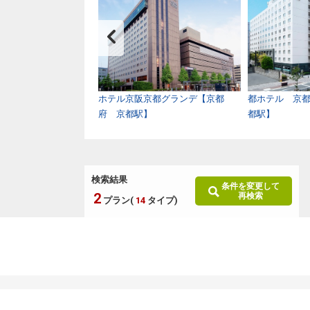
ホテルアネックス【京
ホテル京阪京都グランデ【京都
都ホテル 京
駅】
府 京都駅】
都駅】
検索結果
条件を変更して
2
再検索
プラン(
14
タイプ)