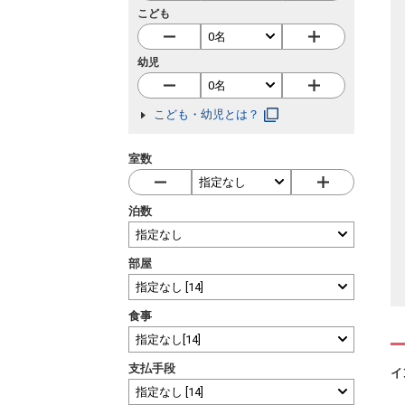
こども
幼児
こども・幼児とは？
室数
泊数
部屋
食事
支払手段
イ