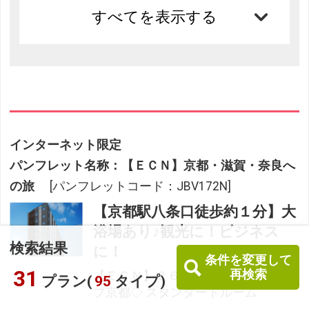
すべてを表示する
インターネット限定
パンフレット名称：【ＥＣＮ】京都・滋賀・奈良へ
の旅
[パンフレットコード：JBV172N]
【京都駅八条口徒歩約１分】大
浴場あり♪観光に！ビジネス
検索結果
に！
条件を変更して
31
再検索
【ＥＣＮ】２６年上期 パーソナリッ
プラン(
95
タイプ)
プ京都◇ スタンダードルーム