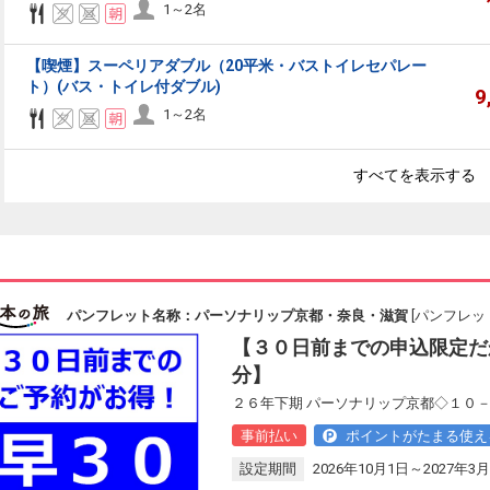
1～2名
【喫煙】スーペリアダブル（20平米・バストイレセパレー
ト）(バス・トイレ付ダブル)
9
1～2名
すべてを表示する
パンフレット名称：パーソナリップ京都・奈良・滋賀
[パンフレット
【３０日前までの申込限定だ
分】
２６年下期 パーソナリップ京都◇１０－
事前払い
ポイントがたまる使え
設定期間
2026年10月1日～2027年3月