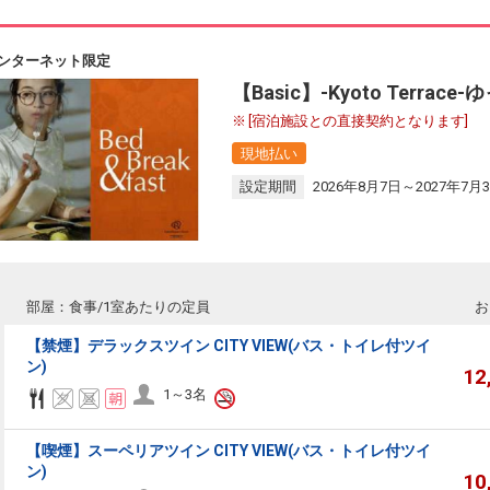
ンターネット限定
【Basic】-Kyoto Terr
[宿泊施設との直接契約となります]
現地払い
設定期間
2026年8月7日～2027年7月
部屋：食事/1室あたりの定員
お
【禁煙】デラックスツイン CITY VIEW(バス・トイレ付ツイ
ン)
12
1～3名
【喫煙】スーペリアツイン CITY VIEW(バス・トイレ付ツイ
ン)
10