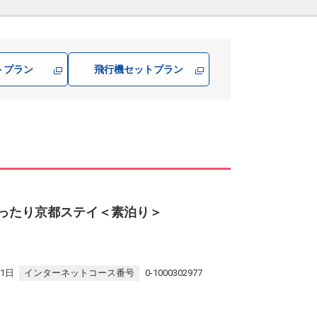
トプラン
飛行機
セットプラン
ace-ゆったり京都ステイ＜素泊り＞
31日
インターネットコース番号
0-1000302977