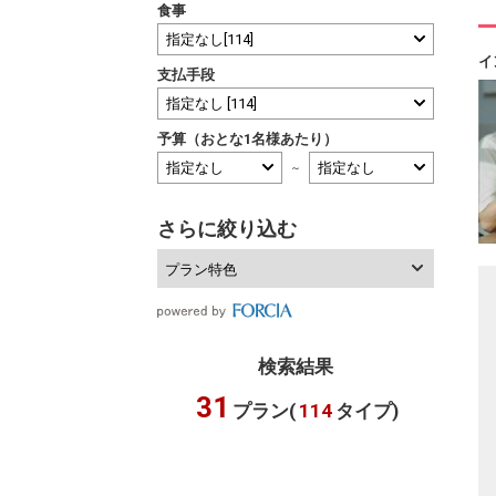
食事
イ
支払手段
予算（おとな1名様あたり）
～
さらに絞り込む
プラン特色
検索結果
31
プラン(
114
タイプ)