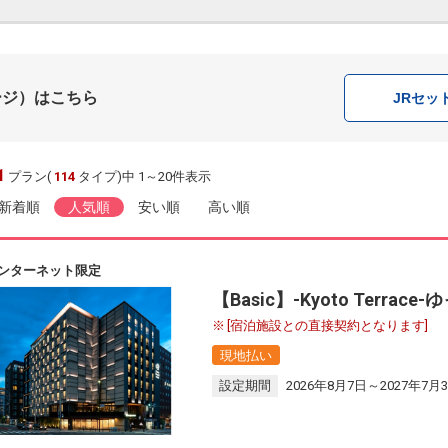
ージ）はこちら
JR
セッ
1
プラン(
114
タイプ)中 1～20件表示
新着順
人気順
安い順
高い順
ンターネット限定
【Basic】-Kyoto Terr
[宿泊施設との直接契約となります]
現地払い
設定期間
2026年8月7日～2027年7月