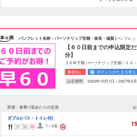
パンフレット名称：パーソナリップ京都・奈良・滋賀
[パンフレット
【６０日前までの申込限定だ
分】
２６年下期 パーソナリップ京都◇１０－
事前払い
ポイントがたまる使え
設定期間
2026年10月1日～2027年3月
部屋：食事/1室あたりの定員
お
ダブル(バス・トイレ付)
1
1～2名