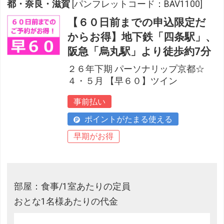
都・奈良・滋賀
[パンフレットコード：BAV1100]
【６０日前までの申込限定だ
からお得】地下鉄「四条駅」、
阪急「烏丸駅」より徒歩約7分
２６年下期 パーソナリップ京都☆
４・５月 【早６０】ツイン
事前払い
ポイントがたまる使える
早期がお得
部屋：食事/1室あたりの定員
おとな1名様あたりの代金