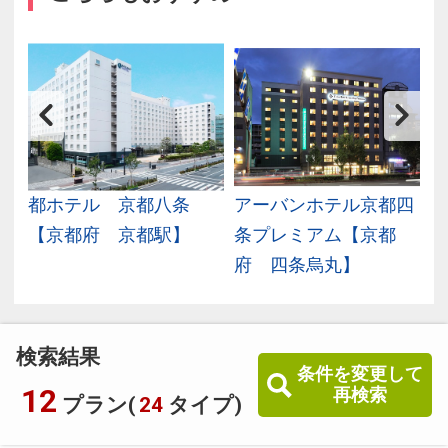
テ
都ホテル 京都八条
アーバンホテル京都四
府
【京都府 京都駅】
条プレミアム【京都
府 四条烏丸】
検索結果
条件を変更して
12
再検索
プラン(
24
タイプ)