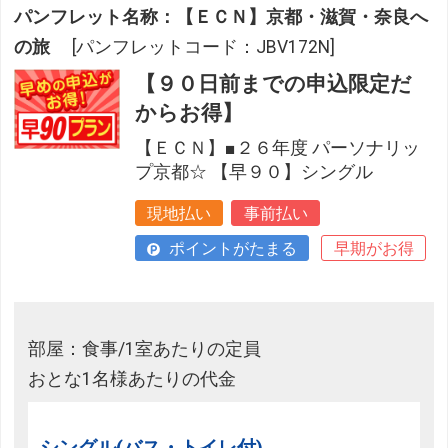
パンフレット名称：【ＥＣＮ】京都・滋賀・奈良へ
の旅
[パンフレットコード：JBV172N]
【９０日前までの申込限定だ
からお得】
【ＥＣＮ】■２６年度 パーソナリッ
プ京都☆ 【早９０】シングル
現地払い
事前払い
ポイントがたまる
早期がお得
部屋：食事/1室あたりの定員
おとな1名様あたりの代金
シングル(バス・トイレ付)