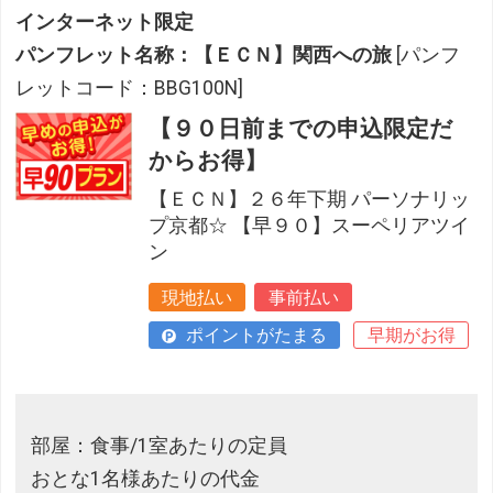
インターネット限定
パンフレット名称：【ＥＣＮ】関西への旅
[パンフ
レットコード：BBG100N]
【９０日前までの申込限定だ
からお得】
【ＥＣＮ】２６年下期 パーソナリッ
プ京都☆ 【早９０】スーペリアツイ
ン
現地払い
事前払い
ポイントがたまる
早期がお得
部屋：食事/1室あたりの定員
おとな1名様あたりの代金