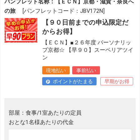
パンフレット名称：【ＥＣＮ】京都・滋賀・奈良へ
の旅
[パンフレットコード：JBV172N]
【９０日前までの申込限定だ
からお得】
【ＥＣＮ】■２６年度 パーソナリッ
プ京都☆ 【早９０】スーペリアツイ
ン
現地払い
事前払い
ポイントがたまる
早期がお得
部屋：食事/1室あたりの定員
おとな1名様あたりの代金