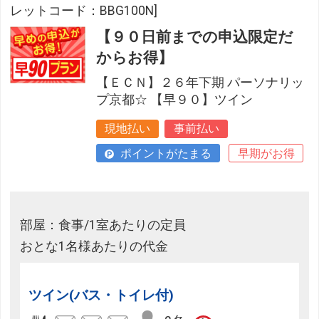
レットコード：BBG100N]
【９０日前までの申込限定だ
からお得】
【ＥＣＮ】２６年下期 パーソナリッ
プ京都☆ 【早９０】ツイン
現地払い
事前払い
ポイントがたまる
早期がお得
部屋：食事/1室あたりの定員
おとな1名様あたりの代金
ツイン(バス・トイレ付)