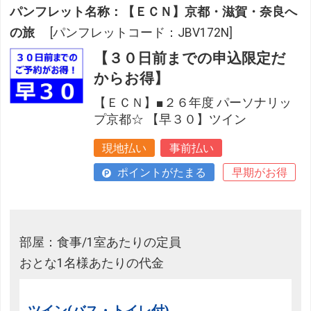
パンフレット名称：【ＥＣＮ】京都・滋賀・奈良へ
の旅
[パンフレットコード：JBV172N]
【３０日前までの申込限定だ
からお得】
【ＥＣＮ】■２６年度 パーソナリッ
プ京都☆ 【早３０】ツイン
現地払い
事前払い
ポイントがたまる
早期がお得
部屋：食事/1室あたりの定員
おとな1名様あたりの代金
ツイン(バス・トイレ付)