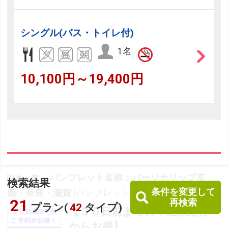
シングル(バス・トイレ付)
1名
10,100円～19,400円
パンフレット名称：パーソナリップ京
検索結果
条件を変更して
都・奈良・滋賀
[パンフレットコード：CAV1100]
21
再検索
プラン(
42
タイプ)
【３０日前までの申込限定だ
からお得】