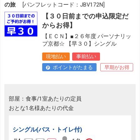
の旅
[パンフレットコード：JBV172N]
【３０日前までの申込限定だ
からお得】
【ＥＣＮ】■２６年度 パーソナリッ
プ京都☆ 【早３０】シングル
現地払い
事前払い
ポイントがたまる
早期がお得
部屋：食事/1室あたりの定員
おとな1名様あたりの代金
シングル(バス・トイレ付)