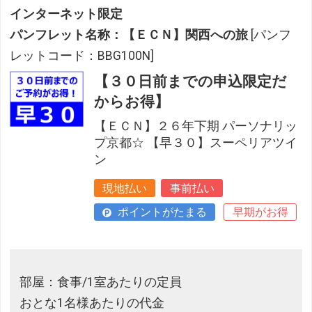
インターネット限定
パンフレット名称：【ＥＣＮ】関西への旅
[パンフ
レットコード：BBG100N]
【３０日前までの申込限定だ
からお得】
【ＥＣＮ】２６年下期 パーソナリッ
プ京都☆ 【早３０】スーペリアツイ
ン
現地払い
事前払い
ポイントがたまる
早期がお得
部屋：食事/1室あたりの定員
おとな1名様あたりの代金