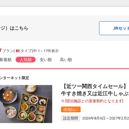
ージ）はこちら
JR
セッ
7
プラン(
83
タイプ)中 1～17件表示
新着順
人気順
安い順
高い順
ンターネット限定
【近ツー関西タイムセール】
牛すき焼き又は近江牛しゃぶ
[宿泊施設との直接契約となります]
現地払い
設定期間
2026年8月6日～2027年2月