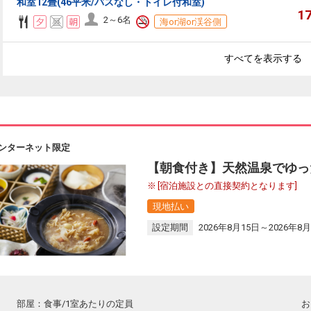
和室12畳(46平米/バスなし・トイレ付和室)
1
2～6名
海or湖or渓谷側
すべてを表示する
ンターネット限定
【朝食付き】天然温泉でゆっ
[宿泊施設との直接契約となります]
現地払い
設定期間
2026年8月15日～2026年8月
部屋：食事/1室あたりの定員
お