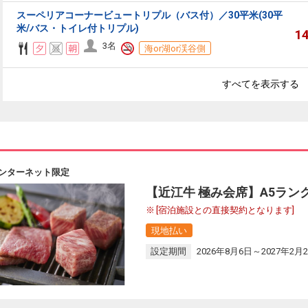
スーペリアコーナービュートリプル（バス付）／30平米(30平
米/バス・トイレ付トリプル)
1
3名
海or湖or渓谷側
すべてを表示する
ンターネット限定
【近江牛 極み会席】A5ラン
[宿泊施設との直接契約となります]
現地払い
設定期間
2026年8月6日～2027年2月