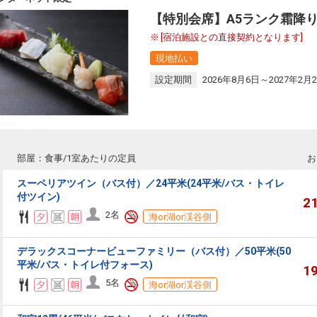
【特別会席】A5ランク霜降
[宿泊施設との直接契約となります]
現地払い
設定期間
2026年8月6日～2027年2月
部屋：食事/1室あたりの定員
お
スーペリアツイン（バス付）／24平米(24平米/バス・トイレ
付ツイン)
2
2名
海or湖or渓谷側
デラックスコーナービューファミリー（バス付）／50平米(50
平米/バス・トイレ付フォース)
1
5名
海or湖or渓谷側