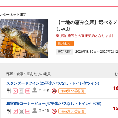
ンターネット限定
【土地の恵み会席】選べるメ
しゃぶ
[宿泊施設との直接契約となります]
現地払い
設定期間
2026年8月6日～2027年2月
部屋：食事/1室あたりの定員
お
スタンダードツイン(25平米/バスなし・トイレ付ツイン)
1
2～3名
海or湖or渓谷側
和室8畳コーナービュー(47平米/バスなし・トイレ付和室)
1
2～4名
海or湖or渓谷側