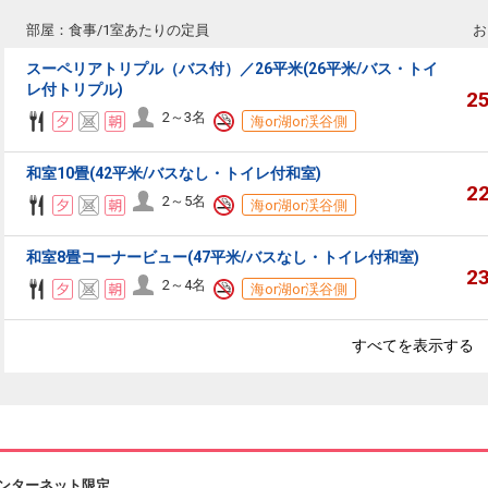
部屋：食事/1室あたりの定員
お
スーペリアトリプル（バス付）／26平米(26平米/バス・トイ
レ付トリプル)
2
2～3名
海or湖or渓谷側
和室10畳(42平米/バスなし・トイレ付和室)
2
2～5名
海or湖or渓谷側
和室8畳コーナービュー(47平米/バスなし・トイレ付和室)
2
2～4名
海or湖or渓谷側
すべてを表示する
ンターネット限定