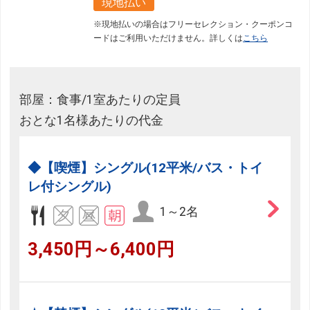
現地払い
※現地払いの場合はフリーセレクション・クーポンコ
フリーセレクション・クーポンコードのご利用につ
ードはご利用いただけません。詳しくは
こちら
いて
フリーセレクションをご利用いただけない商品
部屋：食事/1室あたりの定員
JR回数券類、ギフト券、外国通貨、直接契約型宿泊プラン、土
産品、旅行積立商品、当社が指定した商品が利用できません。
おとな1名様あたりの代金
フリーセレクション・クーポンコードをご利用いただけな
い商品
◆【喫煙】シングル(12平米/バス・トイ
レ付シングル)
旅館・ホテルなど宿泊施設での現地支払いにはご利用いただけま
せん。
1～2名
閉じる
3,450円～6,400円