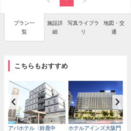
プラン一
施設詳
写真ライブラ
地図・交
覧
細
リ
通
こちらもおすすめ
四
アパホテル〈鈴鹿中
ホテルアインズ大阪門