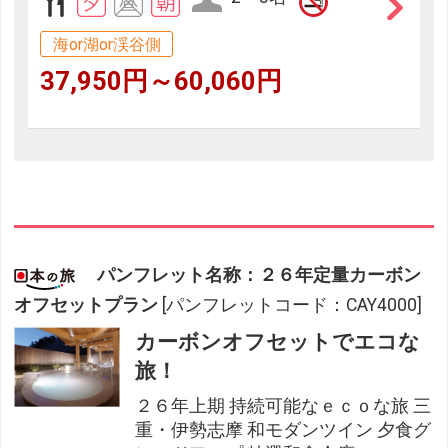
海or湖or渓谷側
37,950円～60,060円
パンフレット名称：２６年定量カーボン
オフセットプラン
[パンフレットコード：CAY4000]
カーボンオフセットでエコな
旅！
２６年上期 持続可能なｅｃｏな旅 三
重・伊勢志摩 和モダンツイン 夕食グ