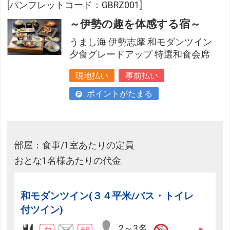
[パンフレットコード：GBRZ001]
～伊勢の趣を体感する宿～
うまし海 伊勢志摩 和モダンツイン
夕食グレードアップ 特選和食会席
現地払い
事前払い
ポイントがたまる
部屋：食事/1室あたりの定員
おとな1名様あたりの代金
和モダンツイン(３４平米/バス・トイレ
付ツイン)
2～3名