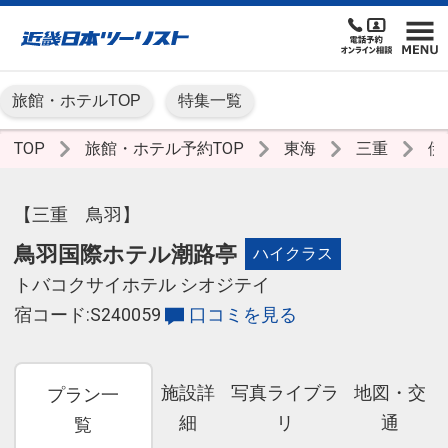
旅館・ホテルTOP
特集一覧
TOP
旅館・ホテル予約TOP
東海
三重
伊
【三重 鳥羽】
鳥羽国際ホテル潮路亭
ハイクラス
トバコクサイホテル シオジテイ
宿コード:S240059
口コミを見る
施設詳
写真ライブラ
地図・交
プラン一
細
リ
通
覧