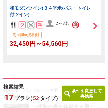
和モダンツイン(３４平米/バス・トイレ
付ツイン)
2～3名
海or湖or渓谷側
32,450円～54,560円
検索結果
パンフレット名称：パーソナリップ三
条件を変更して
17
再検索
重・伊勢志摩
[パンフレットコード：BAR1000]
プラン(
53
タイプ)
～伊勢の趣を体感する宿～