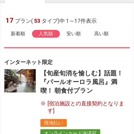
17
プラン(
53
タイプ)中 1～17件表示
新着順
人気順
安い順
高い順
インターネット限定
【旬産旬消を愉しむ】話題！
『パールオーロラ風呂』満
喫！ 朝食付プラン
[宿泊施設との直接契約となりま
す]
現地払い
オンラインカード決済可