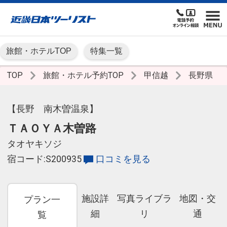
旅館・ホテルTOP
特集一覧
TOP
旅館・ホテル予約TOP
甲信越
長野県
【長野 南木曽温泉】
ＴＡＯＹＡ木曽路
タオヤキソジ
宿コード:S200935
口コミを見る
施設詳
写真ライブラ
地図・交
プラン一
細
リ
通
覧