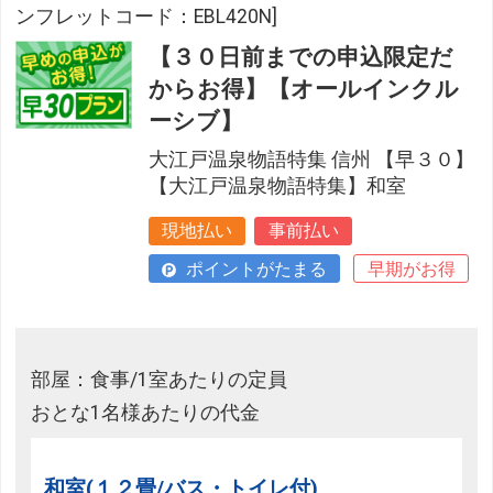
ンフレットコード：EBL420N]
【３０日前までの申込限定だ
からお得】【オールインクル
ーシブ】
大江戸温泉物語特集 信州 【早３０】
【大江戸温泉物語特集】和室
現地払い
事前払い
ポイントがたまる
早期がお得
部屋：食事/1室あたりの定員
おとな1名様あたりの代金
和室(１２畳/バス・トイレ付)