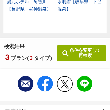
ル
湯元ホテル 阿智川
水明館【岐阜県 下呂
パ
【長野県 昼神温泉】
温泉】
】
検索結果
条件を変更して
3
再検索
プラン(
3
タイプ)