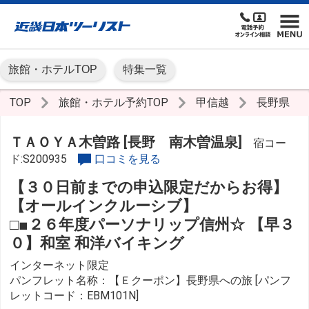
旅館・ホテルTOP
特集一覧
TOP
旅館・ホテル予約TOP
甲信越
長野県
ＴＡＯＹＡ木曽路 [長野 南木曽温泉]
宿コー
ド:S200935
口コミを見る
【３０日前までの申込限定だからお得】
【オールインクルーシブ】
□■２６年度パーソナリップ信州☆ 【早３
０】和室 和洋バイキング
インターネット限定
パンフレット名称：【Ｅクーポン】長野県への旅 [パンフ
レットコード：EBM101N]