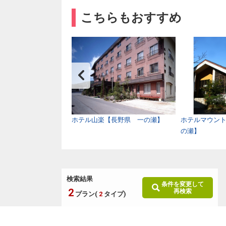
こちらもおすすめ
木曽路【長野県 南木
ホテル山楽【長野県 一の瀬】
ホテルマウン
の瀬】
検索結果
条件を変更して
2
再検索
プラン(
2
タイプ)