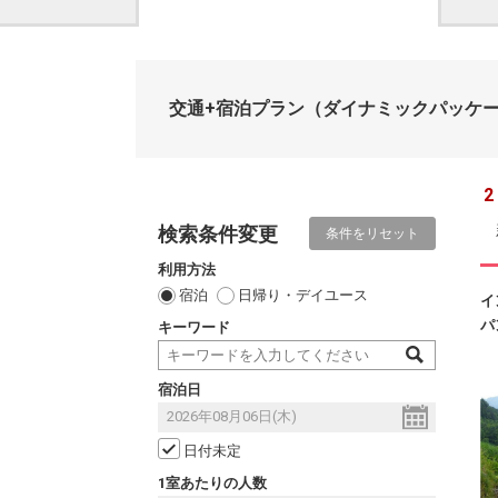
交通+宿泊プラン
（ダイナミックパッケ
2
検索条件変更
条件をリセット
利用方法
宿泊
日帰り・デイユース
イ
パ
キーワード
宿泊日
日付未定
1室あたりの人数