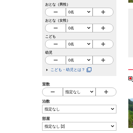
おとな（男性）
おとな（女性）
こども
幼児
こども・幼児とは？
室数
泊数
部屋