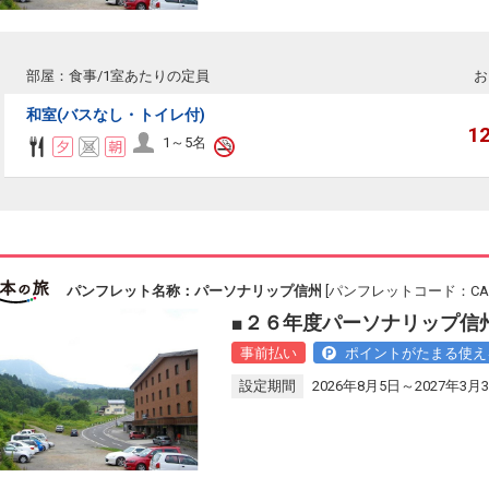
部屋：食事/1室あたりの定員
お
和室(バスなし・トイレ付)
1
1～5名
パンフレット名称：パーソナリップ信州
[パンフレットコード：CAM
■２６年度パーソナリップ信州
事前払い
ポイントがたまる使え
設定期間
2026年8月5日～2027年3月