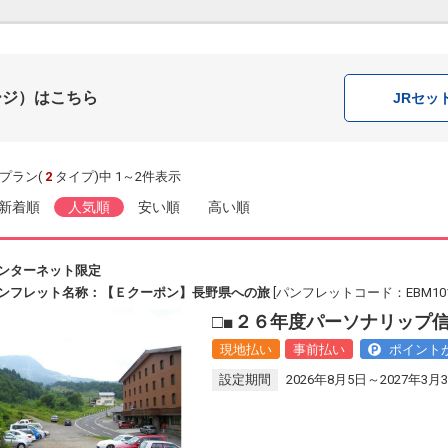
ージ）はこちら
JR
セッ
プラン(
2
タイプ)中 1～2件表示
新着順
人気順
安い順
高い順
ンターネット限定
ンフレット名称：【Ｅクーポン】長野県への旅
[パンフレットコード：EBM101
□■２６年度パーソナリップ信
現地払い
事前払い
ポイント
設定期間
2026年8月5日～2027年3月