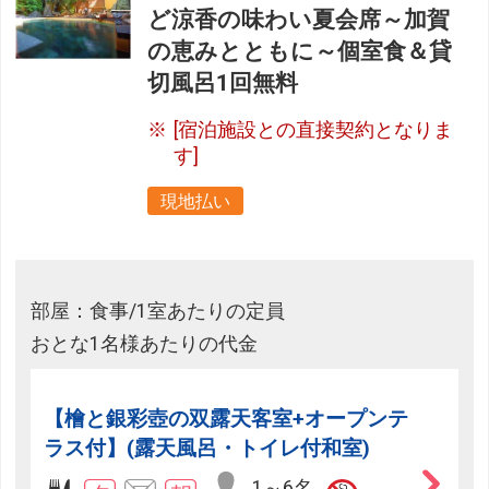
ど涼香の味わい夏会席～加賀
の恵みとともに～個室食＆貸
切風呂1回無料
[宿泊施設との直接契約となりま
す]
現地払い
部屋：食事/1室あたりの定員
おとな1名様あたりの代金
【檜と銀彩壺の双露天客室+オープンテ
ラス付】(露天風呂・トイレ付和室)
1～6名