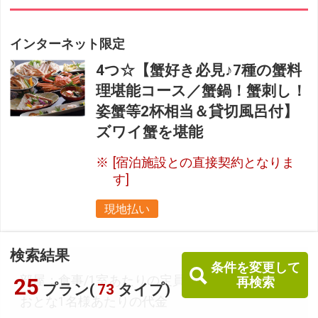
インターネット限定
4つ☆【蟹好き必見♪7種の蟹料
理堪能コース／蟹鍋！蟹刺し！
姿蟹等2杯相当＆貸切風呂付】
ズワイ蟹を堪能
[宿泊施設との直接契約となりま
す]
現地払い
検索結果
条件を変更して
部屋：食事/1室あたりの定員
25
再検索
プラン(
73
タイプ)
おとな1名様あたりの代金