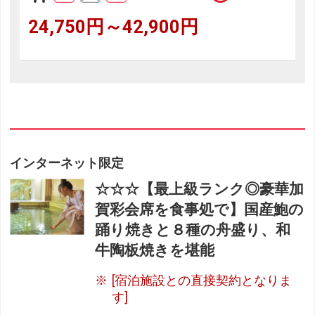
24,750円～42,900円
インターネット限定
☆☆☆【最上級ランク◎豪華加
賀彩会席を食事処で】国産鮑の
踊り焼きと８種の舟盛り、和
牛陶板焼きを堪能
[宿泊施設との直接契約となりま
す]