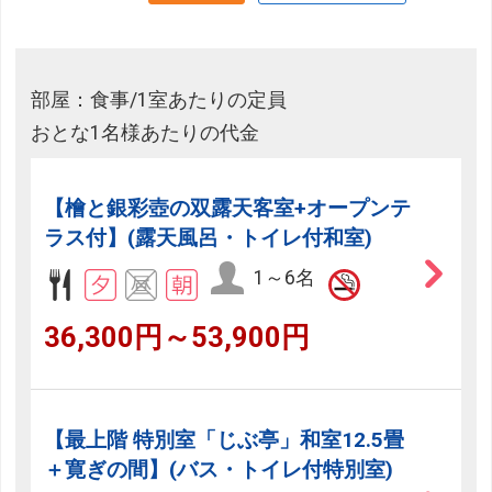
部屋：食事/1室あたりの定員
おとな1名様あたりの代金
【檜と銀彩壺の双露天客室+オープンテ
ラス付】(露天風呂・トイレ付和室)
1～6名
36,300円～53,900円
【最上階 特別室「じぶ亭」和室12.5畳
＋寛ぎの間】(バス・トイレ付特別室)