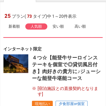
25
プラン(
73
タイプ)中 1～20件表示
新着順
人気順
安い順
高い順
インターネット限定
４つ☆【能登牛サーロインス
テーキを個室で◎貸切風呂付
き】肉好きの貴方に♪ジューシ
ーな能登牛堪能コース
[宿泊施設との直接契約となりま
す]
現地払い
夕食部屋or個室