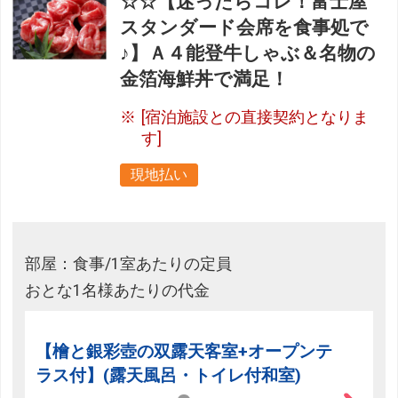
☆☆【迷ったらコレ！富士屋
スタンダード会席を食事処で
♪】Ａ４能登牛しゃぶ＆名物の
金箔海鮮丼で満足！
[宿泊施設との直接契約となりま
す]
現地払い
部屋：食事/1室あたりの定員
おとな1名様あたりの代金
【檜と銀彩壺の双露天客室+オープンテ
ラス付】(露天風呂・トイレ付和室)