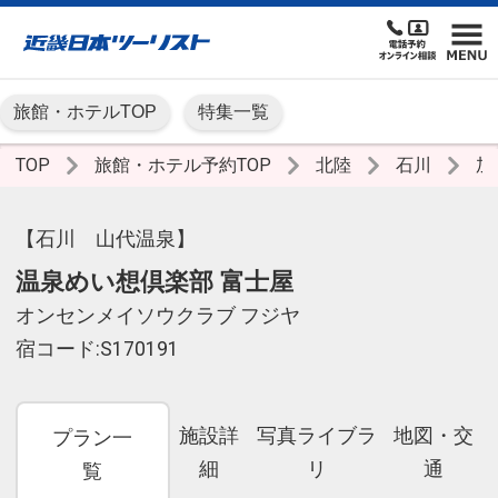
旅館・ホテルTOP
特集一覧
TOP
旅館・ホテル予約TOP
北陸
石川
加
【石川 山代温泉】
温泉めい想倶楽部 富士屋
オンセンメイソウクラブ フジヤ
宿コード:S170191
施設詳
写真ライブラ
地図・交
プラン一
細
リ
通
覧