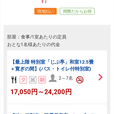
す]
現地払い
間際だからお得
部屋：食事/1室あたりの定員
おとな1名様あたりの代金
【最上階 特別室「じぶ亭」和室12.5畳
＋寛ぎの間】(バス・トイレ付特別室)
2～7名
17,050円～24,200円