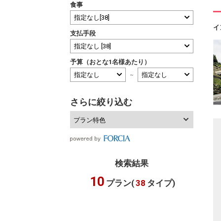
食事
イ
支払手段
予算（おとな1名様あたり）
～
さらに絞り込む
プラン特色
検索結果
10
プラン(
38
タイプ)