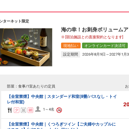
ンターネット限定
海の幸！お刺身ボリュームア
[宿泊施設との直接契約となります]
現地払い
オンラインカード決済可
設定期間
2026年8月9日～2027年1月
部屋：食事/1室あたりの定員
お
【全室禁煙】中央館｜スタンダード和室(8畳/バスなし・トイ
レ付和室)
2
1～4名
【全室禁煙】中央館｜くつろぎツイン【ご夫婦やカップルに