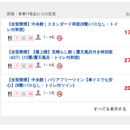
部屋：食事/1室あたりの定員
お
【全室禁煙】中央館｜スタンダード和室(8畳/バスなし・トイ
レ付和室)
1
1～4名
【全室禁煙】【最上階】見晴らし館｜露天風呂付き特別室
（627）(12畳/露天風呂・トイレ付和室)
2
1～6名
【全室禁煙】中央館｜バリアフリーツイン【車イスでも安
心】(8畳/バスなし・トイレ付ツイン)
2
1～2名
すべてを表示する