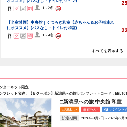
オススメ】(バスなし・トイレ付ツイン)
2
1～2名
【全室禁煙】中央館｜くつろぎ和室【赤ちゃん＆お子様連れ
にオススメ】(バスなし・トイレ付和室)
2
1～4名
すべてを表示する
ンターネット限定
ンフレット名称：【Ｅクーポン】新潟県への旅
[パンフレットコード：EBL101
□新潟県への旅 中央館 和室
現地払い
事前払い
ポイント
設定期間
2026年8月9日～2026年9月