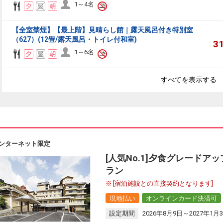
1～4名
【全室禁煙】【最上階】見晴らし館｜露天風呂付き特別室
（627）(12畳/露天風呂・トイレ付和室)
3
1～6名
すべてを表示する
ンターネット限定
[人気No.1]夕食グレードア
ラン
[宿泊施設との直接契約となります]
現地払い
オンラインカード決済可
設定期間
2026年8月9日～2027年1月