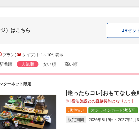
ージ）はこちら
JR
セッ
0
プラン(
38
タイプ)中 1～10件表示
新着順
人気順
安い順
高い順
ンターネット限定
[迷ったらコレ]おもてなし
[宿泊施設との直接契約となります]
現地払い
オンラインカード決済可
設定期間
2026年8月9日～2027年1月