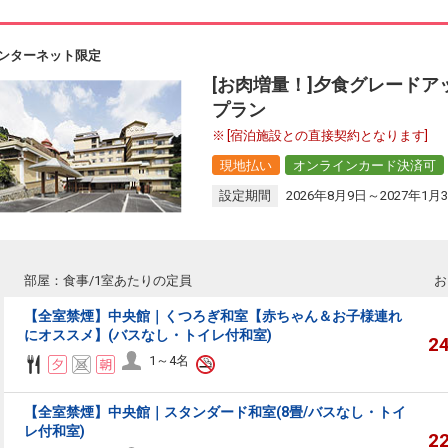
ンターネット限定
[お肉増量！]夕食グレードア
プラン
[宿泊施設との直接契約となります]
現地払い
オンラインカード決済可
設定期間
2026年8月9日～2027年1月
部屋：食事/1室あたりの定員
お
【全室禁煙】中央館｜くつろぎ和室【赤ちゃん＆お子様連れ
にオススメ】(バスなし・トイレ付和室)
2
1～4名
【全室禁煙】中央館｜スタンダード和室(8畳/バスなし・トイ
レ付和室)
2