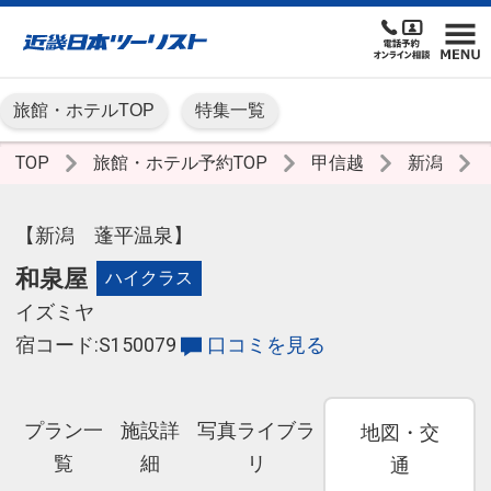
旅館・ホテルTOP
特集一覧
TOP
旅館・ホテル予約TOP
甲信越
新潟
【新潟 蓬平温泉】
和泉屋
ハイクラス
イズミヤ
宿コード:S150079
口コミを見る
プラン一
施設詳
写真ライブラ
地図・交
覧
細
リ
通