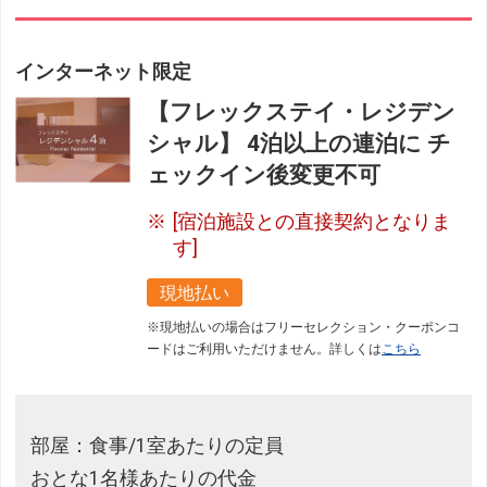
インターネット限定
【フレックステイ・レジデン
シャル】 4泊以上の連泊に チ
ェックイン後変更不可
[宿泊施設との直接契約となりま
フリーセレクション・クーポンコードのご利用につ
す]
いて
現地払い
フリーセレクションをご利用いただけない商品
※現地払いの場合はフリーセレクション・クーポンコ
ードはご利用いただけません。詳しくは
こちら
JR回数券類、ギフト券、外国通貨、直接契約型宿泊プラン、土
産品、旅行積立商品、当社が指定した商品が利用できません。
フリーセレクション・クーポンコードをご利用いただけな
部屋：食事/1室あたりの定員
い商品
おとな1名様あたりの代金
旅館・ホテルなど宿泊施設での現地支払いにはご利用いただけま