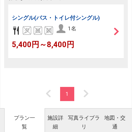
せん。
シングル(バス・トイレ付シングル)
閉じる
1名
5,400円～8,400円
1
プラン一
施設詳
写真ライブラ
地図・交
覧
細
リ
通