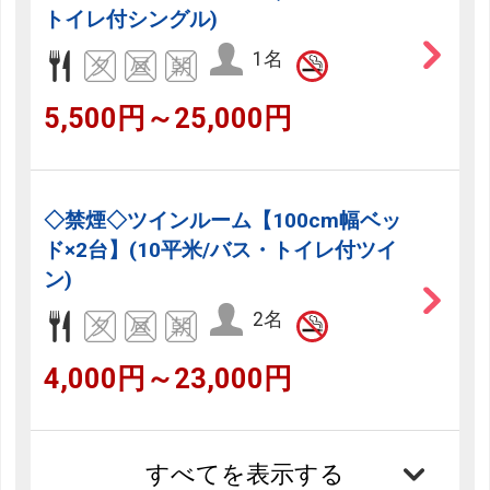
トイレ付シングル)
1名
5,500円～25,000円
フリーセレクション・クーポンコードのご利用につ
いて
フリーセレクションをご利用いただけない商品
◇禁煙◇ツインルーム【100cm幅ベッ
JR回数券類、ギフト券、外国通貨、直接契約型宿泊プラン、土
ド×2台】(10平米/バス・トイレ付ツイ
産品、旅行積立商品、当社が指定した商品が利用できません。
ン)
2名
フリーセレクション・クーポンコードをご利用いただけな
い商品
4,000円～23,000円
旅館・ホテルなど宿泊施設での現地支払いにはご利用いただけま
せん。
閉じる
すべてを表示する