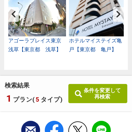
ｙ
アゴーラプレイス東京
ホテルマイステイズ亀
蔵
浅草【東京都 浅草】
戸【東京都 亀戸】
検索結果
条件を変更して
1
再検索
プラン(
5
タイプ)