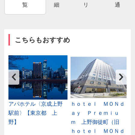
覧
細
リ
通
こちらもおすすめ
ル
アパホテル〈京成上野
ｈｏｔｅｌ ＭＯＮｄ
み
駅前〉【東京都 上
ａｙ Ｐｒｅｍｉｕ
野】
ｍ 上野御徒町（旧
ｈｏｔｅｌ ＭＯＮｄ