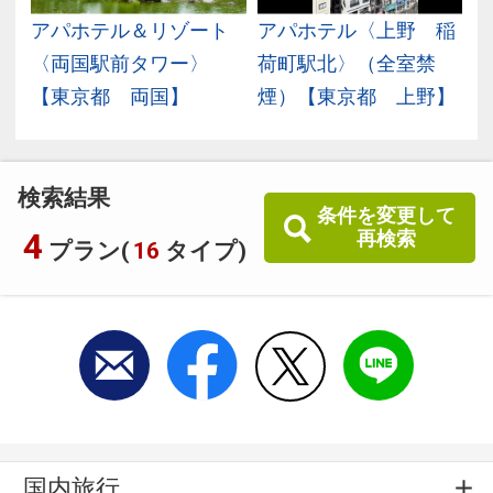
石
アパホテル＆リゾート
アパホテル〈上野 稲
〈両国駅前タワー〉
荷町駅北〉（全室禁
【東京都 両国】
煙）【東京都 上野】
検索結果
条件を変更して
4
再検索
プラン(
16
タイプ)
国内旅行